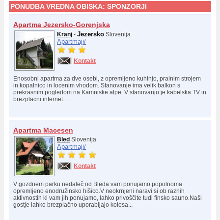
PONUDBA VREDNA OBISKA:
SPONZORJI
Apartma Jezersko-Gorenjska
Jezersko
Kranj
-
Slovenija
Apartmaji/
Kontakt
Enosobni apartma za dve osebi, z opremljeno kuhinjo, pralnim strojem
in kopalnico in locenim vhodom. Stanovanje ima velik balkon s
prekrasnim pogledom na Kamniske alpe. V stanovanju je kabelska TV in
brezplacni internet....
Apartma Macesen
Bled
Slovenija
Apartmaji/
Kontakt
V gozdnem parku nedaleč od Bleda vam ponujamo popolnoma
opremljeno enodružinsko hišico.V neokrnjeni naravi si ob raznih
aktivnostih ki vam jih ponujamo, lahko privoščite tudi finsko sauno.Naši
gostje lahko brezplačno uporabljajo kolesa...