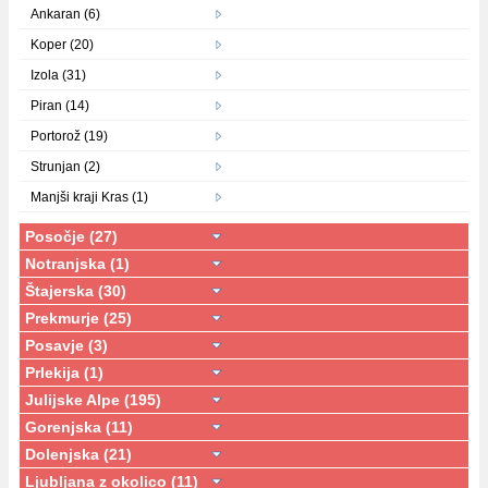
Ankaran (6)
Koper (20)
Izola (31)
Piran (14)
Portorož (19)
Strunjan (2)
Manjši kraji Kras (1)
Posočje (27)
Notranjska (1)
Štajerska (30)
Prekmurje (25)
Posavje (3)
Prlekija (1)
Julijske Alpe (195)
Gorenjska (11)
Dolenjska (21)
Ljubljana z okolico (11)