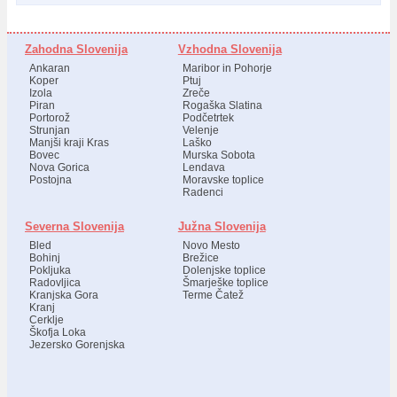
Zahodna Slovenija
Vzhodna Slovenija
Ankaran
Maribor in Pohorje
Koper
Ptuj
Izola
Zreče
Piran
Rogaška Slatina
Portorož
Podčetrtek
Strunjan
Velenje
Manjši kraji Kras
Laško
Bovec
Murska Sobota
Nova Gorica
Lendava
Postojna
Moravske toplice
Radenci
Severna Slovenija
Južna Slovenija
Bled
Novo Mesto
Bohinj
Brežice
Pokljuka
Dolenjske toplice
Radovljica
Šmarješke toplice
Kranjska Gora
Terme Čatež
Kranj
Cerklje
Škofja Loka
Jezersko Gorenjska