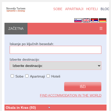
SOBE
APARTMAJI
HOTELI
BLOG
☰
ZAČETNA
Iskanje po ključnih besedah:
Izberite destinacijo:
Sobe
Apartmaji
Hoteli
FIND ACCOMMODATION IN THE WORLD
Obala in Kras (93)