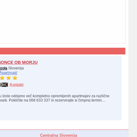
SONCE OB MORJU
Izola
Slovenija
Apartmaji/
Kontakt
u Izole oddamo več kompletno opremljenih apartmajev za različne
eb. Pokličite na 068 633 337 in rezervirajte si čimprej termin....
Centralna Slovenija