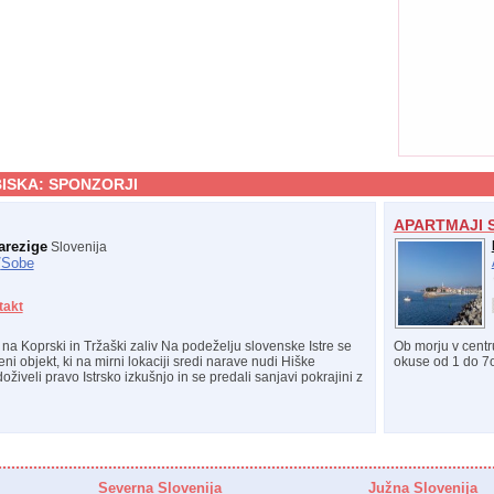
ISKA:
SPONZORJI
APARTMAJI 
arezige
Slovenija
/
Sobe
takt
na Koprski in Tržaški zaliv Na podeželju slovenske Istre se
Ob morju v centr
ni objekt, ki na mirni lokaciji sredi narave nudi Hiške
okuse od 1 do 7os
doživeli pravo Istrsko izkušnjo in se predali sanjavi pokrajini z
Severna Slovenija
Južna Slovenija