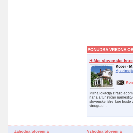
PONUDBA VREDNA OB
Hiške slovenske Istre
M
Koper
-
Apartmaji
Kon
Mirna lokacija z razgledom 
nahaja turistično namestitve
slovenske Istre, kjer boste 
vinogradi...
Zahodna Slovenija
Vzhodna Slovenija