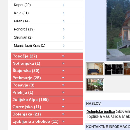
Koper (20)
Izola (31)
Piran (14)
Portorož (19)
Strunjan (2)
Manjši kraji Kras (1)
Posočje (27)
Notranjska (1)
Štajerska (30)
Prekmurje (25)
Posavje (3)
Prlekija (1)
Julijske Alpe (195)
NASLOV:
Gorenjska (11)
Sloveni
Dolenjske toplice
Dolenjska (21)
Topliška vas Ulica Ma
Ljubljana z okolico (11)
KONTAKTNE INFORMACI