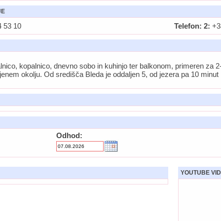
JE
 53 10
Telefon: 2:
+38
nico, kopalnico, dnevno sobo in kuhinjo ter balkonom, primeren za 
jenem okolju. Od središča Bleda je oddaljen 5, od jezera pa 10 minut 
Odhod:
YOUTUBE VID