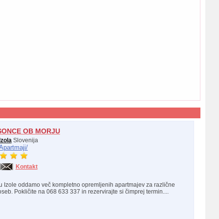
SONCE OB MORJU
Izola
Slovenija
Apartmaji/
Kontakt
u Izole oddamo več kompletno opremljenih apartmajev za različne
eb. Pokličite na 068 633 337 in rezervirajte si čimprej termin....