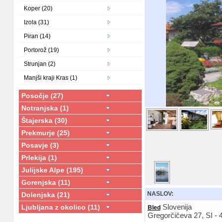
Koper (20)
Izola (31)
Piran (14)
Portorož (19)
Strunjan (2)
Manjši kraji Kras (1)
Posočje (27)
Notranjska (1)
Štajerska (30)
Prekmurje (25)
Posavje (3)
Prlekija (1)
Julijske Alpe (195)
Gorenjska (11)
NASLOV:
Dolenjska (21)
Slovenija
Ljubljana z okolico (11)
Bled
Gregorčičeva 27, SI - 