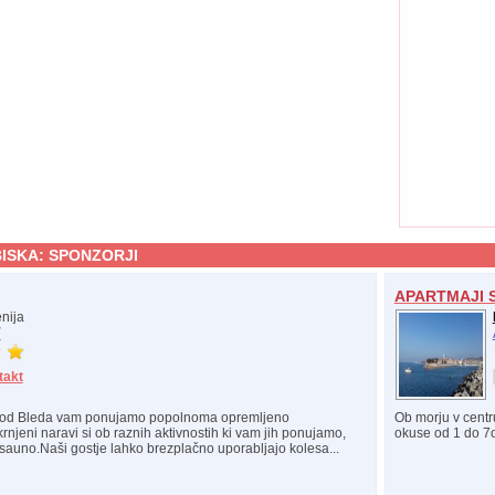
ISKA:
SPONZORJI
APARTMAJI 
nija
/
takt
 od Bleda vam ponujamo popolnoma opremljeno
Ob morju v centr
njeni naravi si ob raznih aktivnostih ki vam jih ponujamo,
okuse od 1 do 7os
o sauno.Naši gostje lahko brezplačno uporabljajo kolesa...