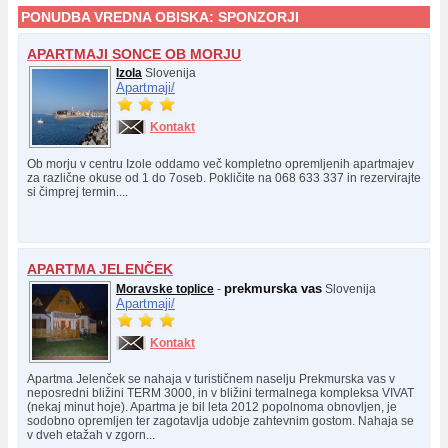
PONUDBA VREDNA OBISKA:
SPONZORJI
APARTMAJI SONCE OB MORJU
Izola
Slovenija
Apartmaji/
Kontakt
Ob morju v centru Izole oddamo več kompletno opremljenih apartmajev
za različne okuse od 1 do 7oseb. Pokličite na 068 633 337 in rezervirajte
si čimprej termin....
APARTMA JELENČEK
prekmurska vas
Moravske toplice
-
Slovenija
Apartmaji/
Kontakt
Apartma Jelenček se nahaja v turističnem naselju Prekmurska vas v
neposredni bližini TERM 3000, in v bližini termalnega kompleksa VIVAT
(nekaj minut hoje). Apartma je bil leta 2012 popolnoma obnovljen, je
sodobno opremljen ter zagotavlja udobje zahtevnim gostom. Nahaja se
v dveh etažah v zgorn...