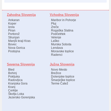
Zahodna Slovenija
Vzhodna Slovenija
Ankaran
Maribor in Pohorje
Koper
Ptuj
Izola
Zreče
Piran
Rogaška Slatina
Portorož
Podčetrtek
Strunjan
Velenje
Manjši kraji Kras
Laško
Bovec
Murska Sobota
Nova Gorica
Lendava
Postojna
Moravske toplice
Radenci
Severna Slovenija
Južna Slovenija
Bled
Novo Mesto
Bohinj
Brežice
Pokljuka
Dolenjske toplice
Radovljica
Šmarješke toplice
Kranjska Gora
Terme Čatež
Kranj
Cerklje
Škofja Loka
Jezersko Gorenjska