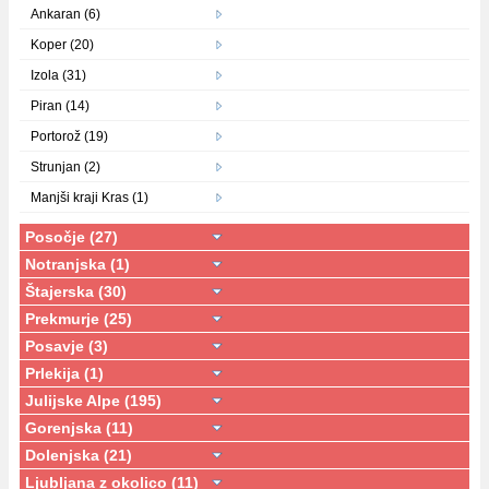
Ankaran (6)
Koper (20)
Izola (31)
Piran (14)
Portorož (19)
Strunjan (2)
Manjši kraji Kras (1)
Posočje (27)
Notranjska (1)
Štajerska (30)
Prekmurje (25)
Posavje (3)
Prlekija (1)
Julijske Alpe (195)
Gorenjska (11)
Dolenjska (21)
Ljubljana z okolico (11)