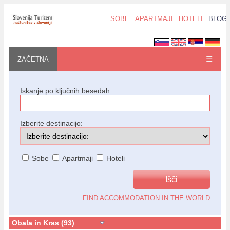
SOBE
APARTMAJI
HOTELI
BLOG
☰
ZAČETNA
Iskanje po ključnih besedah:
Izberite destinacijo:
Sobe
Apartmaji
Hoteli
FIND ACCOMMODATION IN THE WORLD
Obala in Kras (93)