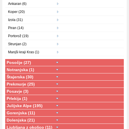
Ankaran (6)
Koper (20)
Izola (31)
Piran (14)
Portorož (19)
Strunjan (2)
Manjši kraji Kras (1)
Posočje (27)
Notranjska (1)
Štajerska (30)
Prekmurje (25)
Posavje (3)
Prlekija (1)
Julijske Alpe (195)
Gorenjska (11)
Dolenjska (21)
Ljubljana z okolico (11)