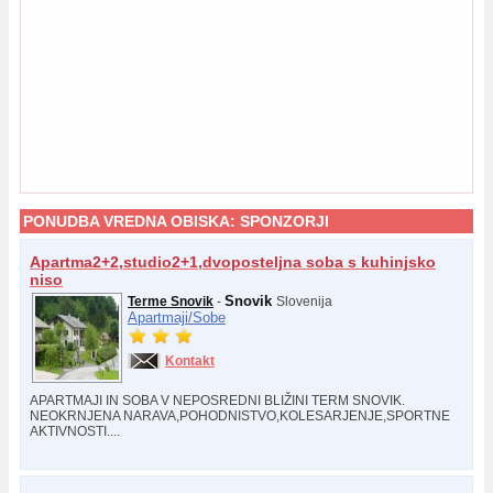
PONUDBA VREDNA OBISKA:
SPONZORJI
Apartma2+2,studio2+1,dvoposteljna soba s kuhinjsko
niso
Snovik
Terme Snovik
-
Slovenija
Apartmaji/
Sobe
Kontakt
APARTMAJI IN SOBA V NEPOSREDNI BLIŽINI TERM SNOVIK.
NEOKRNJENA NARAVA,POHODNISTVO,KOLESARJENJE,SPORTNE
AKTIVNOSTI....