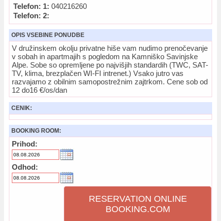
Telefon: 1:
040216260
Telefon: 2:
OPIS VSEBINE PONUDBE
V družinskem okolju privatne hiše vam nudimo prenočevanje
v sobah in apartmajih s pogledom na Kamniško Savinjske
Alpe. Sobe so opremljene po najvišjih standardih (TWC, SAT-
TV, klima, brezplačen WI-FI intrenet.) Vsako jutro vas
razvajamo z obilnim samopostrežnim zajtrkom. Cene sob od
12 do16 €/os/dan
CENIK:
BOOKING ROOM:
Prihod:
Odhod:
RESERVATION ONLINE
BOOKING.COM