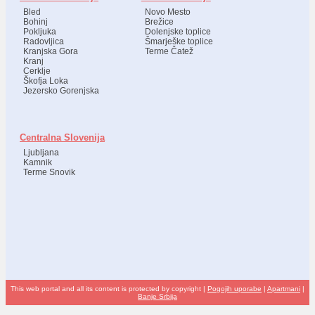
Bled
Novo Mesto
Bohinj
Brežice
Pokljuka
Dolenjske toplice
Radovljica
Šmarješke toplice
Kranjska Gora
Terme Čatež
Kranj
Cerklje
Škofja Loka
Jezersko Gorenjska
Centralna Slovenija
Ljubljana
Kamnik
Terme Snovik
This web portal and all its content is protected by copyright |
Pogojih uporabe
|
Apartmani
|
Banje Srbija