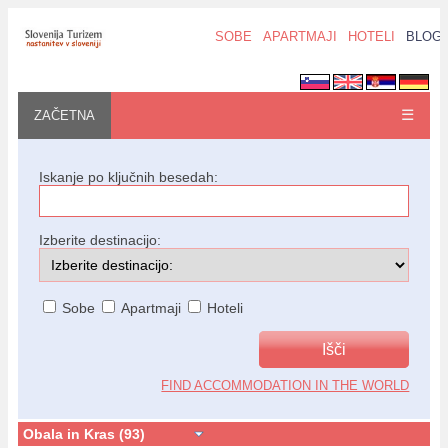
SOBE
APARTMAJI
HOTELI
BLOG
☰
ZAČETNA
Iskanje po ključnih besedah:
Izberite destinacijo:
Sobe
Apartmaji
Hoteli
FIND ACCOMMODATION IN THE WORLD
Obala in Kras (93)