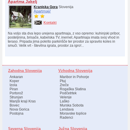
Apartma Jakelj
Kranjska Gora
Slovenija
Apartmaji/
Kontakt
Na voljo sta dva lepo urejena apartmaja, z vso opremo: kuhinjski pribor,
posteljnina, brisače, kabelska TV, inernet. Apartmaja imata svoj vhod in
teraso. Pripada jima pokrito parkirišče ter prostor za spravilo koles in
smuči. Velik vrt - številna igrala, prostor za igro!...
Zahodna Slovenija
Vzhodna Slovenija
Ankaran
Maribor in Pohorje
Koper
Ptuj
Izola
Zreče
Piran
Rogaška Slatina
Portorož
Podčetrtek
Strunjan
Velenje
Manjši kraji Kras
Laško
Bovec
Murska Sobota
Nova Gorica
Lendava
Postojna
Moravske toplice
Radenci
Severna Slovenija
Južna Slovenija