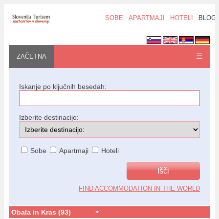
SOBE
APARTMAJI
HOTELI
BLOG
☰
ZAČETNA
Iskanje po ključnih besedah:
Izberite destinacijo:
Sobe
Apartmaji
Hoteli
FIND ACCOMMODATION IN THE WORLD
Obala in Kras (93)