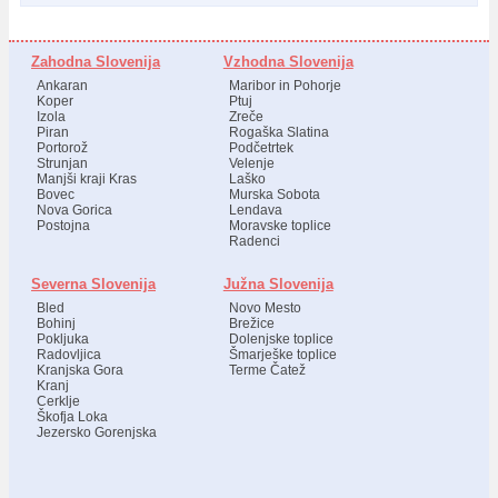
Zahodna Slovenija
Vzhodna Slovenija
Ankaran
Maribor in Pohorje
Koper
Ptuj
Izola
Zreče
Piran
Rogaška Slatina
Portorož
Podčetrtek
Strunjan
Velenje
Manjši kraji Kras
Laško
Bovec
Murska Sobota
Nova Gorica
Lendava
Postojna
Moravske toplice
Radenci
Severna Slovenija
Južna Slovenija
Bled
Novo Mesto
Bohinj
Brežice
Pokljuka
Dolenjske toplice
Radovljica
Šmarješke toplice
Kranjska Gora
Terme Čatež
Kranj
Cerklje
Škofja Loka
Jezersko Gorenjska