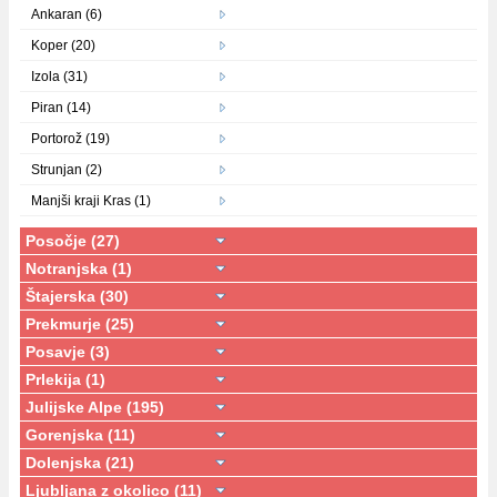
Ankaran (6)
Koper (20)
Izola (31)
Piran (14)
Portorož (19)
Strunjan (2)
Manjši kraji Kras (1)
Posočje (27)
Notranjska (1)
Štajerska (30)
Prekmurje (25)
Posavje (3)
Prlekija (1)
Julijske Alpe (195)
Gorenjska (11)
Dolenjska (21)
Ljubljana z okolico (11)