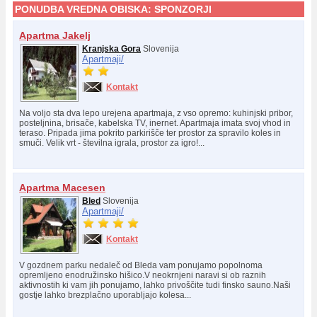
PONUDBA VREDNA OBISKA:
SPONZORJI
Apartma Jakelj
Kranjska Gora
Slovenija
Apartmaji/
Kontakt
Na voljo sta dva lepo urejena apartmaja, z vso opremo: kuhinjski pribor,
posteljnina, brisače, kabelska TV, inernet. Apartmaja imata svoj vhod in
teraso. Pripada jima pokrito parkirišče ter prostor za spravilo koles in
smuči. Velik vrt - številna igrala, prostor za igro!...
Apartma Macesen
Bled
Slovenija
Apartmaji/
Kontakt
V gozdnem parku nedaleč od Bleda vam ponujamo popolnoma
opremljeno enodružinsko hišico.V neokrnjeni naravi si ob raznih
aktivnostih ki vam jih ponujamo, lahko privoščite tudi finsko sauno.Naši
gostje lahko brezplačno uporabljajo kolesa...