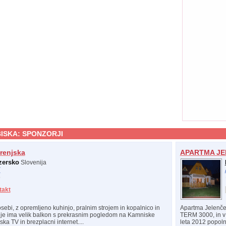
ISKA:
SPONZORJI
renjska
APARTMA JE
zersko
Slovenija
/
takt
ebi, z opremljeno kuhinjo, pralnim strojem in kopalnico in
Apartma Jelenček
e ima velik balkon s prekrasnim pogledom na Kamniske
TERM 3000, in v 
ka TV in brezplacni internet....
leta 2012 popol