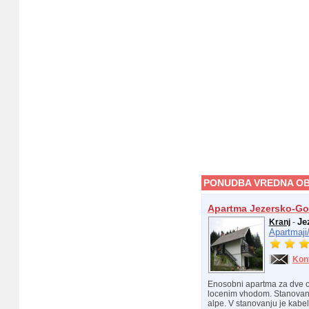
PONUDBA VREDNA OB
Apartma Jezersko-Go
Je
Kranj
-
Apartmaji
Kon
Enosobni apartma za dve os
locenim vhodom. Stanovanj
alpe. V stanovanju je kabels