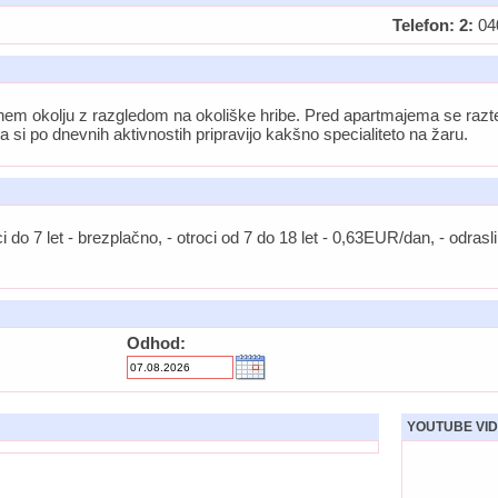
Telefon: 2:
04
em okolju z razgledom na okoliške hribe. Pred apartmajema se razteza
a si po dnevnih aktivnostih pripravijo kakšno specialiteto na žaru.
oci do 7 let - brezplačno, - otroci od 7 do 18 let - 0,63EUR/dan, - odra
Odhod:
YOUTUBE VID