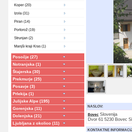
Koper (20)
Izola (31)
Piran (14)
Portorož (19)
Strunjan (2)
Manjši kraji Kras (1)
Posočje (27)
Notranjska (1)
Štajerska (30)
Prekmurje (25)
Posavje (3)
Prlekija (1)
Julijske Alpe (195)
NASLOV:
Gorenjska (11)
Slovenija
Bovec
Dolenjska (21)
Dvor 61 5230 Bovec Sl
Ljubljana z okolico (11)
KONTAKTNE INFORMACI