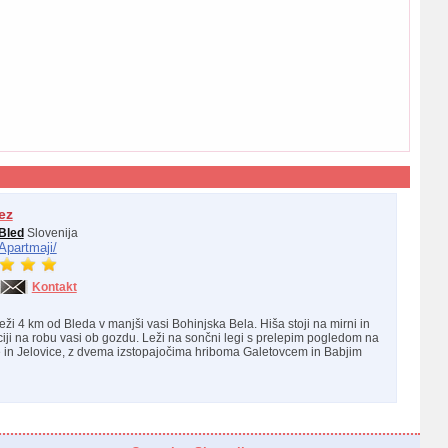
ez
Bled
Slovenija
Apartmaji/
Kontakt
ži 4 km od Bleda v manjši vasi Bohinjska Bela. Hiša stoji na mirni in
iji na robu vasi ob gozdu. Leži na sončni legi s prelepim pogledom na
 in Jelovice, z dvema izstopajočima hriboma Galetovcem in Babjim