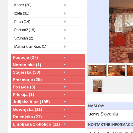
Koper (20)
Izola (31)
Piran (14)
Portorož (19)
Strunjan (2)
Manjši kraji Kras (1)
Posočje (27)
Notranjska (1)
Štajerska (30)
Prekmurje (25)
Posavje (3)
Prlekija (1)
Julijske Alpe (195)
NASLOV:
Gorenjska (11)
Slovenija
Bohinj
Dolenjska (21)
Ljubljana z okolico (11)
KONTAKTNE INFORMACI