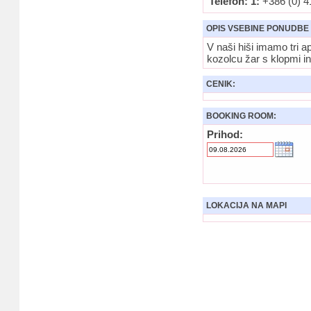
Telefon: 1:
+386 (0) 4
OPIS VSEBINE PONUDBE
V naši hiši imamo tri 
kozolcu žar s klopmi in
CENIK:
BOOKING ROOM:
Prihod:
LOKACIJA NA MAPI