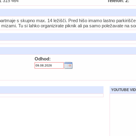
1 315 464
Telefon: 2:
apartmaje s skupno max. 14 ležišči. Pred hišo imamo lastno parkiriš
 mizami. Tu si lahko organizirate piknik ali pa samo poležavate na so
Odhod:
YOUTUBE VID