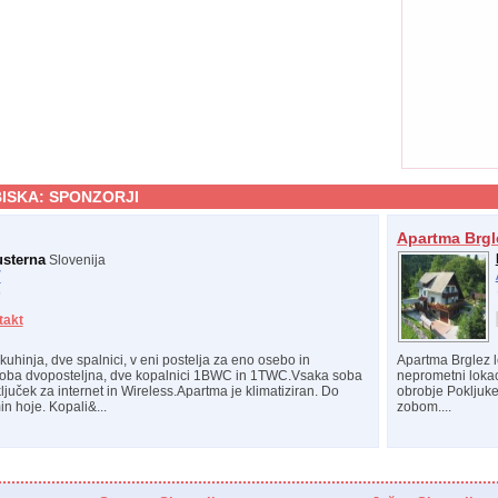
ISKA:
SPONZORJI
Apartma Brgl
usterna
Slovenija
/
takt
uhinja, dve spalnici, v eni postelja za eno osebo in
Apartma Brglez le
 soba dvoposteljna, dve kopalnici 1BWC in 1TWC.Vsaka soba
neprometni lokac
juček za internet in Wireless.Apartma je klimatiziran. Do
obrobje Pokljuke
n hoje. Kopali&...
zobom....