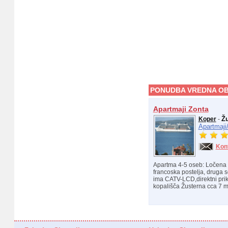
PONUDBA VREDNA OB
Apartmaji Zonta
Ž
Koper
-
Apartmaji
Kon
Apartma 4-5 oseb: Ločena k
francoska postelja, druga
ima CATV-LCD,direktni prikl
kopališča Žusterna cca 7 mi