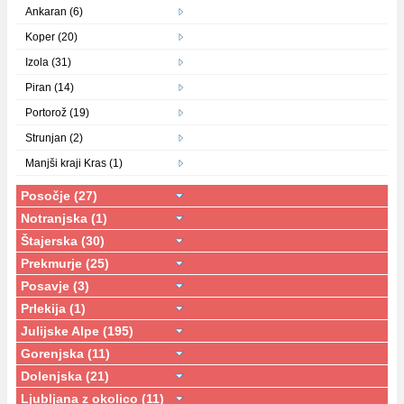
Ankaran (6)
Koper (20)
Izola (31)
Piran (14)
Portorož (19)
Strunjan (2)
Manjši kraji Kras (1)
Posočje (27)
Notranjska (1)
Štajerska (30)
Prekmurje (25)
Posavje (3)
Prlekija (1)
Julijske Alpe (195)
Gorenjska (11)
Dolenjska (21)
Ljubljana z okolico (11)