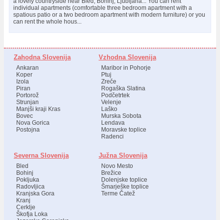
a lovely countryside near Bled, Bohinj, Ljubljana... You can rent
individual apartments (comfortable three bedroom apartment with a
spatious patio or a two bedroom apartment with modern furniture) or you
can rent the whole hous...
Zahodna Slovenija
Vzhodna Slovenija
Ankaran
Maribor in Pohorje
Koper
Ptuj
Izola
Zreče
Piran
Rogaška Slatina
Portorož
Podčetrtek
Strunjan
Velenje
Manjši kraji Kras
Laško
Bovec
Murska Sobota
Nova Gorica
Lendava
Postojna
Moravske toplice
Radenci
Severna Slovenija
Južna Slovenija
Bled
Novo Mesto
Bohinj
Brežice
Pokljuka
Dolenjske toplice
Radovljica
Šmarješke toplice
Kranjska Gora
Terme Čatež
Kranj
Cerklje
Škofja Loka