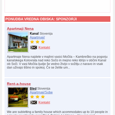
PONUDBA VREDNA OBISKA:
SPONZORJI
Apartmaji Nena
Kanal
Slovenija
Apartmaji/
Kontakt
Apartmaje Nena najdete v majhni vasici Močila – Kambreško na pogorju
kanalskega Kolovrata nad reko Sočo in mejno reko Idrijo v občini Kanal
ob Soči. V vasi Močila ljudje še vedno živijo v sožitju z naravo in vsak
dan uživajo tišino in spokoj. Če se želite um...
Rent-a-house
Bled
Slovenija
Apartmaji/
Sobe
Kontakt
We are subletting a family house which acommodates up to 10 people in