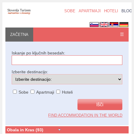
SOBE
APARTMAJI
HOTELI
BLOG
☰
ZAČETNA
Iskanje po ključnih besedah:
Izberite destinacijo:
Sobe
Apartmaji
Hoteli
FIND ACCOMMODATION IN THE WORLD
Obala in Kras (93)