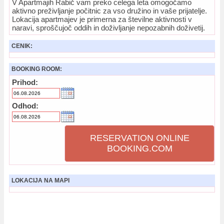
V Apartmajih Rabič vam preko celega leta omogočamo
aktivno preživljanje počitnic za vso družino in vaše prijatelje.
Lokacija apartmajev je primerna za številne aktivnosti v
naravi, sproščujoč oddih in doživljanje nepozabnih doživetij.
CENIK:
BOOKING ROOM:
Prihod:
Odhod:
RESERVATION ONLINE
BOOKING.COM
LOKACIJA NA MAPI