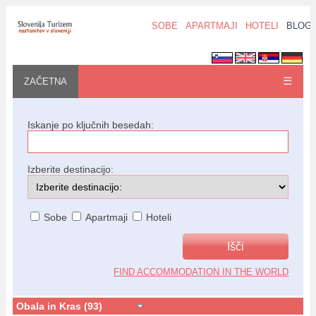
SOBE
APARTMAJI
HOTELI
BLOG
☰
ZAČETNA
Iskanje po ključnih besedah:
Izberite destinacijo:
Sobe
Apartmaji
Hoteli
FIND ACCOMMODATION IN THE WORLD
Obala in Kras (93)