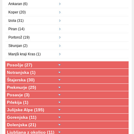
Ankaran (6)
Koper (20)
Izola (31)
Piran (14)
Portorož (19)
Strunjan (2)
Manjši kraji Kras (1)
Posočje (27)
Notranjska (1)
Štajerska (30)
Prekmurje (25)
Posavje (3)
Prlekija (1)
Julijske Alpe (195)
Gorenjska (11)
Dolenjska (21)
Ljubljana z okolico (11)