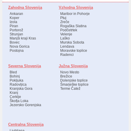
Zahodna Slovenija
Vzhodna Slovenija
Ankaran
Maribor in Pohorje
Koper
Ptuj
Izola
Zreče
Piran
Rogaška Slatina
Portorož
Podčetrtek
Strunjan
Velenje
Manjši kraji Kras
Laško
Bovec
Murska Sobota
Nova Gorica
Lendava
Postojna
Moravske toplice
Radenci
Severna Slovenija
Južna Slovenija
Bled
Novo Mesto
Bohinj
Brežice
Pokljuka
Dolenjske toplice
Radovljica
Šmarješke toplice
Kranjska Gora
Terme Čatež
Kranj
Cerklje
Škofja Loka
Jezersko Gorenjska
Centralna Slovenija
Ljubljana