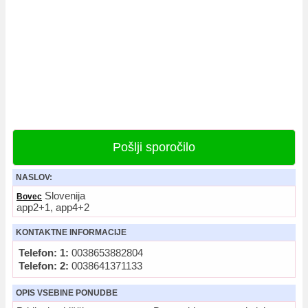
Pošlji sporočilo
NASLOV:
Slovenija
Bovec
app2+1, app4+2
KONTAKTNE INFORMACIJE
Telefon: 1:
0038653882804
Telefon: 2:
0038641371133
OPIS VSEBINE PONUDBE