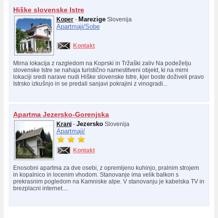
Hiške slovenske Istre
Marezige
Koper
-
Slovenija
Apartmaji/
Sobe
Kontakt
Mirna lokacija z razgledom na Koprski in Tržaški zaliv Na podeželju
slovenske Istre se nahaja turistično namestitveni objekt, ki na mirni
lokaciji sredi narave nudi Hiške slovenske Istre, kjer boste doživeli pravo
Istrsko izkušnjo in se predali sanjavi pokrajini z vinogradi...
Apartma Jezersko-Gorenjska
Jezersko
Kranj
-
Slovenija
Apartmaji/
Kontakt
Enosobni apartma za dve osebi, z opremljeno kuhinjo, pralnim strojem
in kopalnico in locenim vhodom. Stanovanje ima velik balkon s
prekrasnim pogledom na Kamniske alpe. V stanovanju je kabelska TV in
brezplacni internet....