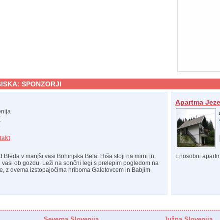
ISKA:
SPONZORJI
Apartma Jez
nija
/
takt
 Bleda v manjši vasi Bohinjska Bela. Hiša stoji na mirni in
Enosobni apartm
u vasi ob gozdu. Leži na sončni legi s prelepim pogledom na
ce, z dvema izstopajočima hriboma Galetovcem in Babjim
Severna Slovenija
Južna Slovenija