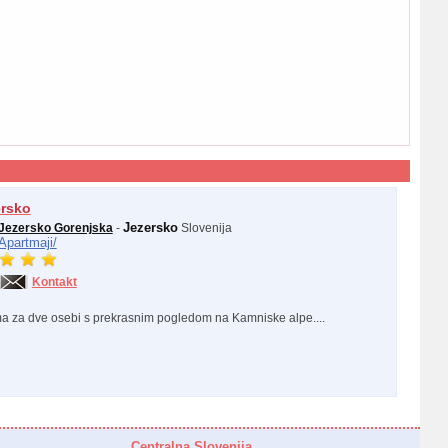
ersko
Jezersko
Jezersko Gorenjska
-
Slovenija
Apartmaji/
Kontakt
a za dve osebi s prekrasnim pogledom na Kamniske alpe....
Centralna Slovenija