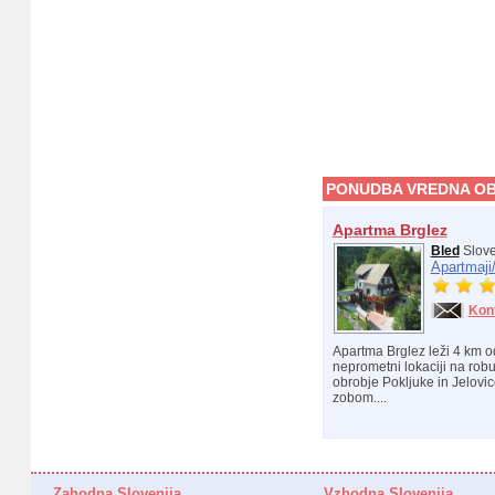
PONUDBA VREDNA OB
Apartma Brglez
Bled
Slove
Apartmaji
Kon
Apartma Brglez leži 4 km od
neprometni lokaciji na rob
obrobje Pokljuke in Jelovi
zobom....
Zahodna Slovenija
Vzhodna Slovenija