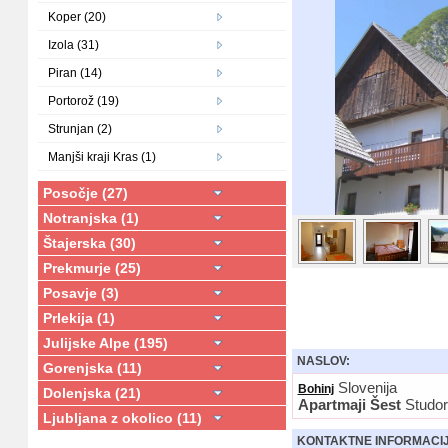
Koper (20)
Izola (31)
Piran (14)
Portorož (19)
Strunjan (2)
Manjši kraji Kras (1)
Posočje (27)
Notranjska (1)
Štajerska (30)
Prekmurje (25)
Posavje (3)
Prlekija (1)
Julijske Alpe (195)
NASLOV:
Gorenjska (11)
Slovenija
Bohinj
Dolenjska (21)
Apartmaji Šest
Studor
Ljubljana z okolico (11)
KONTAKTNE INFORMACI