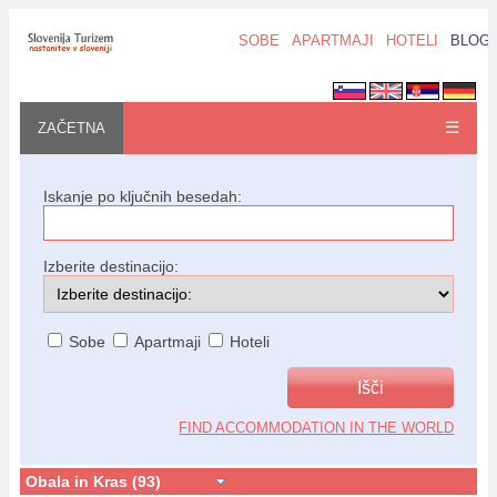
SOBE
APARTMAJI
HOTELI
BLOG
☰
ZAČETNA
Iskanje po ključnih besedah:
Izberite destinacijo:
Sobe
Apartmaji
Hoteli
FIND ACCOMMODATION IN THE WORLD
Obala in Kras (93)