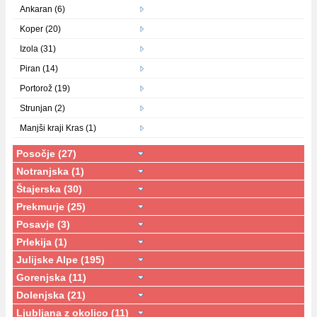
Ankaran (6)
Koper (20)
Izola (31)
Piran (14)
Portorož (19)
Strunjan (2)
Manjši kraji Kras (1)
Posočje (27)
Notranjska (1)
Štajerska (30)
Prekmurje (25)
Posavje (3)
Prlekija (1)
Julijske Alpe (195)
Gorenjska (11)
Dolenjska (21)
Ljubljana z okolico (11)