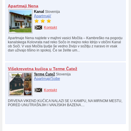
Apartmaji Nena
Kanal
Slovenija
Apartmaji/
Kontakt
Apartmaje Nena najdete v majhni vasici Močila – Kambreško na pogorju
kanalskega Kolovrata nad reko Sočo in mejno reko Idrijo v občini Kanal
ob Soči. V vasi Močila ljudje še vedno živijo v sožitju z naravo in vsak
dan uživajo tišino in spokoj. Če se želite um...
Višekrevetna kućica u Terme Čatež
Terme Čatež
Slovenija
Apartmaji/
Sobe
Kontakt
DRVENA VIKEND KUĆICA NALAZI SE U KAMPU, NA MIRNOM MESTU,
PORED UNUTRAŠNJIH I VANJSKIH BAZENA....