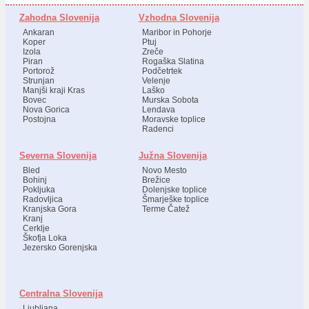
Zahodna Slovenija
Vzhodna Slovenija
Ankaran
Maribor in Pohorje
Koper
Ptuj
Izola
Zreče
Piran
Rogaška Slatina
Portorož
Podčetrtek
Strunjan
Velenje
Manjši kraji Kras
Laško
Bovec
Murska Sobota
Nova Gorica
Lendava
Postojna
Moravske toplice
Radenci
Severna Slovenija
Južna Slovenija
Bled
Novo Mesto
Bohinj
Brežice
Pokljuka
Dolenjske toplice
Radovljica
Šmarješke toplice
Kranjska Gora
Terme Čatež
Kranj
Cerklje
Škofja Loka
Jezersko Gorenjska
Centralna Slovenija
Ljubljana