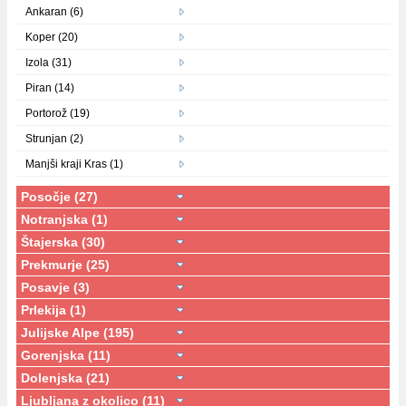
Ankaran (6)
Koper (20)
Izola (31)
Piran (14)
Portorož (19)
Strunjan (2)
Manjši kraji Kras (1)
Posočje (27)
Notranjska (1)
Štajerska (30)
Prekmurje (25)
Posavje (3)
Prlekija (1)
Julijske Alpe (195)
Gorenjska (11)
Dolenjska (21)
Ljubljana z okolico (11)