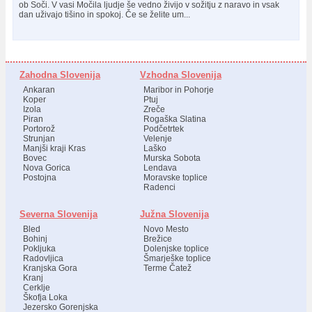
ob Soči. V vasi Močila ljudje še vedno živijo v sožitju z naravo in vsak
dan uživajo tišino in spokoj. Če se želite um...
Zahodna Slovenija
Vzhodna Slovenija
Ankaran
Maribor in Pohorje
Koper
Ptuj
Izola
Zreče
Piran
Rogaška Slatina
Portorož
Podčetrtek
Strunjan
Velenje
Manjši kraji Kras
Laško
Bovec
Murska Sobota
Nova Gorica
Lendava
Postojna
Moravske toplice
Radenci
Severna Slovenija
Južna Slovenija
Bled
Novo Mesto
Bohinj
Brežice
Pokljuka
Dolenjske toplice
Radovljica
Šmarješke toplice
Kranjska Gora
Terme Čatež
Kranj
Cerklje
Škofja Loka
Jezersko Gorenjska