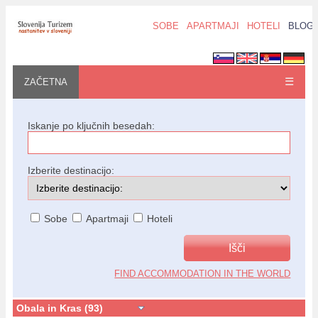
SOBE
APARTMAJI
HOTELI
BLOG
☰
ZAČETNA
Iskanje po ključnih besedah:
Izberite destinacijo:
Sobe
Apartmaji
Hoteli
FIND ACCOMMODATION IN THE WORLD
Obala in Kras (93)