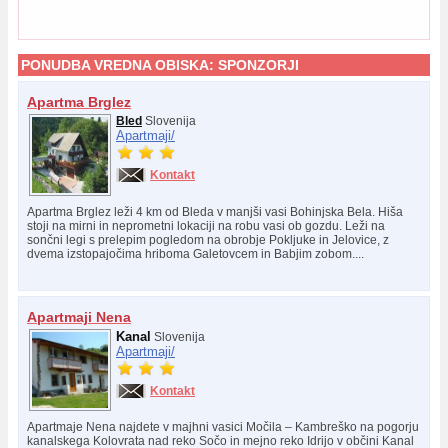
PONUDBA VREDNA OBISKA:
SPONZORJI
Apartma Brglez
Bled
Slovenija
Apartmaji/
Kontakt
Apartma Brglez leži 4 km od Bleda v manjši vasi Bohinjska Bela. Hiša
stoji na mirni in neprometni lokaciji na robu vasi ob gozdu. Leži na
sončni legi s prelepim pogledom na obrobje Pokljuke in Jelovice, z
dvema izstopajočima hriboma Galetovcem in Babjim zobom....
Apartmaji Nena
Kanal
Slovenija
Apartmaji/
Kontakt
Apartmaje Nena najdete v majhni vasici Močila – Kambreško na pogorju
kanalskega Kolovrata nad reko Sočo in mejno reko Idrijo v občini Kanal