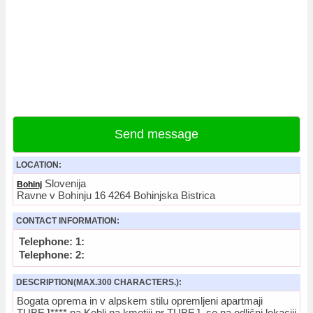
Send message
LOCATION:
Slovenija
Bohinj
Ravne v Bohinju 16 4264 Bohinjska Bistrica
CONTACT INFORMATION:
Telephone: 1:
Telephone: 2:
DESCRIPTION(MAX.300 CHARACTERS.):
Bogata oprema in v alpskem stilu opremljeni apartmaji
TUBEJ**** na Kobli na kmetiji pr TUBEJ, so na odlični lokaciji