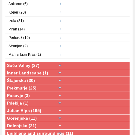
Ankaran (6)
Koper (20)
Izola (31)
Piran (14)
Portorož (19)
Strunjan (2)
Manjši kraji Kras (1)
Soča Valley (27)
Inner Landscape (1)
Štajerska (30)
Prekmurje (25)
Posavje (3)
Prlekija (1)
Julian Alps (195)
Gorenjska (11)
Dolenjska (21)
Ljubljana and surroundings (11)