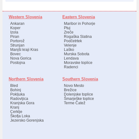
Western Slovenia
Eastern Slovenia
Ankaran
Maribor in Pohorje
Koper
Ptuj
Izola
Zreče
Piran
Rogaška Slatina
Portorož
Podčetrtek
Strunjan
Velenje
Manjši kraji Kras
Laško
Bovec
Murska Sobota
Nova Gorica
Lendava
Postojna
Moravske toplice
Radenci
Northern Slovenia
Southern Slovenia
Bled
Novo Mesto
Bohinj
Brežice
Pokljuka
Dolenjske toplice
Radovljica
Šmarješke toplice
Kranjska Gora
Terme Čatež
Kranj
Cerklje
Škofja Loka
Jezersko Gorenjska