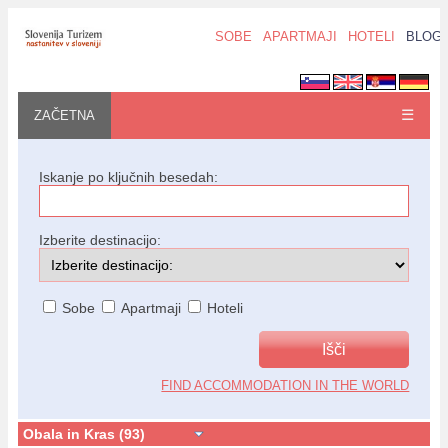
SOBE
APARTMAJI
HOTELI
BLOG
☰
ZAČETNA
Iskanje po ključnih besedah:
Izberite destinacijo:
Sobe
Apartmaji
Hoteli
FIND ACCOMMODATION IN THE WORLD
Obala in Kras (93)