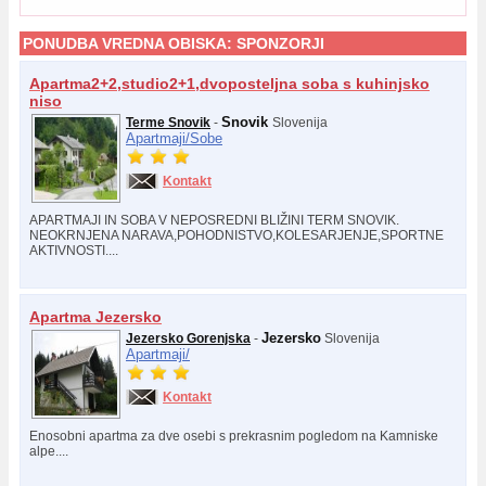
PONUDBA VREDNA OBISKA:
SPONZORJI
Apartma2+2,studio2+1,dvoposteljna soba s kuhinjsko
niso
Snovik
Terme Snovik
-
Slovenija
Apartmaji/
Sobe
Kontakt
APARTMAJI IN SOBA V NEPOSREDNI BLIŽINI TERM SNOVIK.
NEOKRNJENA NARAVA,POHODNISTVO,KOLESARJENJE,SPORTNE
AKTIVNOSTI....
Apartma Jezersko
Jezersko
Jezersko Gorenjska
-
Slovenija
Apartmaji/
Kontakt
Enosobni apartma za dve osebi s prekrasnim pogledom na Kamniske
alpe....