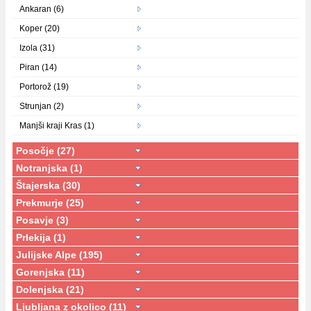
Ankaran (6)
Koper (20)
Izola (31)
Piran (14)
Portorož (19)
Strunjan (2)
Manjši kraji Kras (1)
Posočje (27)
Notranjska (1)
Štajerska (30)
Prekmurje (25)
Posavje (3)
Prlekija (1)
Julijske Alpe (195)
Gorenjska (11)
Dolenjska (21)
Ljubljana z okolico (11)