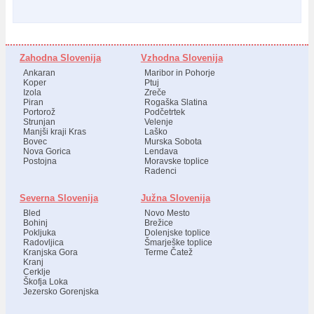
Zahodna Slovenija
Vzhodna Slovenija
Ankaran
Maribor in Pohorje
Koper
Ptuj
Izola
Zreče
Piran
Rogaška Slatina
Portorož
Podčetrtek
Strunjan
Velenje
Manjši kraji Kras
Laško
Bovec
Murska Sobota
Nova Gorica
Lendava
Postojna
Moravske toplice
Radenci
Severna Slovenija
Južna Slovenija
Bled
Novo Mesto
Bohinj
Brežice
Pokljuka
Dolenjske toplice
Radovljica
Šmarješke toplice
Kranjska Gora
Terme Čatež
Kranj
Cerklje
Škofja Loka
Jezersko Gorenjska