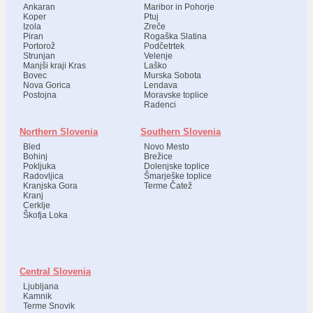
Ankaran
Maribor in Pohorje
Koper
Ptuj
Izola
Zreče
Piran
Rogaška Slatina
Portorož
Podčetrtek
Strunjan
Velenje
Manjši kraji Kras
Laško
Bovec
Murska Sobota
Nova Gorica
Lendava
Postojna
Moravske toplice
Radenci
Northern Slovenia
Southern Slovenia
Bled
Novo Mesto
Bohinj
Brežice
Pokljuka
Dolenjske toplice
Radovljica
Šmarješke toplice
Kranjska Gora
Terme Čatež
Kranj
Cerklje
Škofja Loka
Central Slovenia
Ljubljana
Kamnik
Terme Snovik