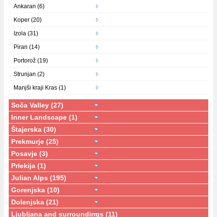
Ankaran (6)
Koper (20)
Izola (31)
Piran (14)
Portorož (19)
Strunjan (2)
Manjši kraji Kras (1)
Soča Valley (27)
Inner Landscape (1)
Štajerska (30)
Prekmurje (25)
Posavje (3)
Prlekija (1)
Julian Alps (195)
Gorenjska (10)
Dolenjska (21)
Ljubljana and surroundings (11)