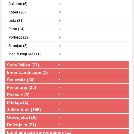
Ankaran (6)
Koper (20)
Izola (31)
Piran (14)
Portorož (19)
Strunjan (2)
Manjši kraji Kras (1)
Soča Valley (27)
Inner Landscape (1)
Štajerska (30)
Prekmurje (25)
Posavje (3)
Prlekija (1)
Julian Alps (195)
Gorenjska (10)
Dolenjska (21)
Ljubljana and surroundings (11)