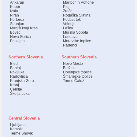
Ankaran
Maribor in Pohorje
Koper
Ptuj
Izola
Zreče
Piran
Rogaška Slatina
Portorož
Podčetrtek
Strunjan
Velenje
Manjši kraji Kras
Laško
Bovec
Murska Sobota
Nova Gorica
Lendava
Postojna
Moravske toplice
Radenci
Northern Slovenia
Southern Slovenia
Bled
Novo Mesto
Bohinj
Brežice
Pokljuka
Dolenjske toplice
Radovljica
Šmarješke toplice
Kranjska Gora
Terme Čatež
Kranj
Cerklje
Škofja Loka
Central Slovenia
Ljubljana
Kamnik
Terme Snovik