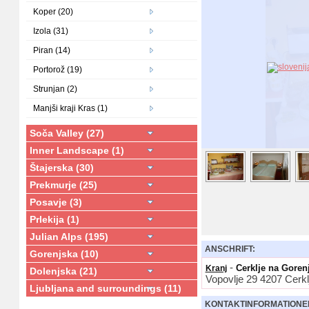
Koper (20)
Izola (31)
Piran (14)
Portorož (19)
Strunjan (2)
Manjši kraji Kras (1)
Soča Valley (27)
Inner Landscape (1)
Štajerska (30)
Prekmurje (25)
Posavje (3)
Prlekija (1)
Julian Alps (195)
ANSCHRIFT:
Gorenjska (10)
-
Cerklje na Gorenj
Kranj
Dolenjska (21)
Vopovlje 29 4207 Cerkl
Ljubljana and surroundings (11)
KONTAKTINFORMATIONE