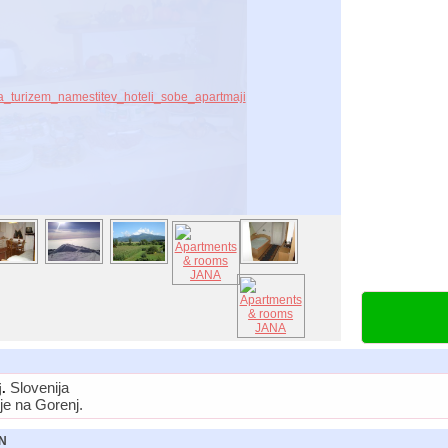
Slovenija
.
je na Gorenj.
N