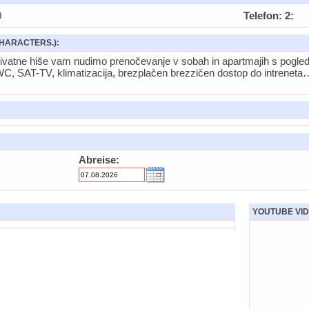
0
Telefon: 2:
HARACTERS.):
rivatne hiše vam nudimo prenočevanje v sobah in apartmajih s pogl
TWC, SAT-TV, klimatizacija, brezplačen brezzičen dostop do intrene
Abreise:
YOUTUBE VID