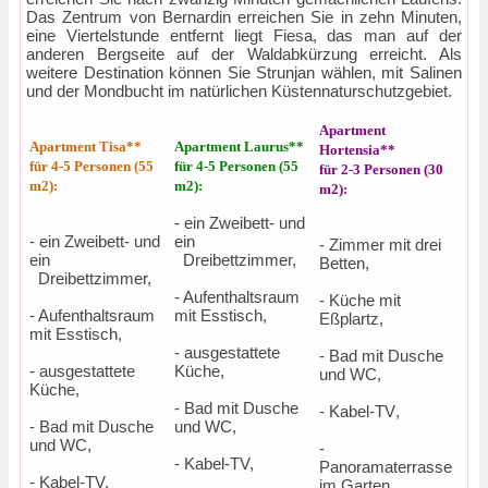
Das Zentrum von Bernardin erreichen Sie in zehn Minuten,
eine Viertelstunde entfernt liegt Fiesa, das man auf der
anderen Bergseite auf der Waldabkürzung erreicht. Als
weitere Destination können Sie Strunjan wählen, mit Salinen
und der Mondbucht im natürlichen Küstennaturschutzgebiet.
Apartment
Apartment Tisa**
Apartment Laurus**
Hortensia**
für 4-5 Personen (55
für 4-5 Personen (55
für 2-3 Personen (30
m2):
m2):
m2):
- ein Zweibett- und
- ein Zweibett- und
ein
- Zimmer mit drei
ein
Dreibettzimmer
,
Betten
,
Dreibettzimmer
,
- Aufenthaltsraum
- Küche mit
- Aufenthaltsraum
mit Esstisch
,
E
ß
plartz
,
mit Esstisch
,
- ausgestattete
- Bad mit Dusche
- ausgestattete
Küche
,
und WC
,
Küche
,
- Bad mit Dusche
- Kabel-TV
,
- Bad mit Dusche
und WC
,
und WC
,
-
- Kabel-TV
,
Panoramaterrasse
- Kabel-TV
,
im Garten