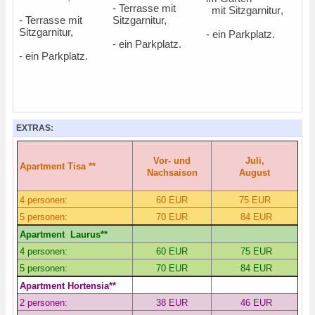
- Terrasse mit
mit Sitzgarnitur
,
- Terrasse mit
Sitzgarnitur
,
Sitzgarnitur
,
- ein Parkplatz
.
- ein Parkplatz
.
- ein Parkplatz
.
EXTRAS:
Vor- und
Juli,
Apartm
ent
Tisa **
Nachsaison
August
4
personen
:
60 EUR
75 EUR
5
personen
:
70 EUR
84 EUR
Apartm
ent
Laurus**
4
personen
:
60 EUR
75 EUR
5
personen
:
70 EUR
84 EUR
Apartm
ent
Hortensia**
2
personen
:
38 EUR
46 EUR