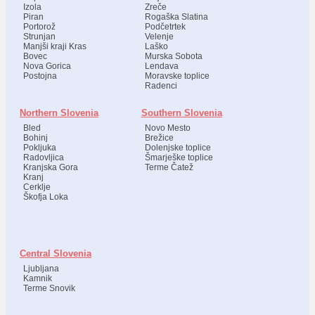
Izola
Zreče
Piran
Rogaška Slatina
Portorož
Podčetrtek
Strunjan
Velenje
Manjši kraji Kras
Laško
Bovec
Murska Sobota
Nova Gorica
Lendava
Postojna
Moravske toplice
Radenci
Northern Slovenia
Southern Slovenia
Bled
Novo Mesto
Bohinj
Brežice
Pokljuka
Dolenjske toplice
Radovljica
Šmarješke toplice
Kranjska Gora
Terme Čatež
Kranj
Cerklje
Škofja Loka
Central Slovenia
Ljubljana
Kamnik
Terme Snovik