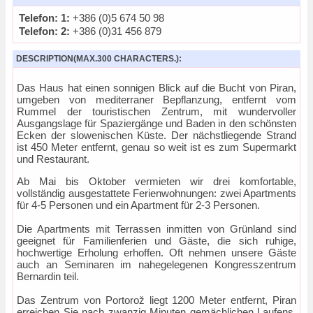
Telefon: 1:
+386 (0)5 674 50 98
Telefon: 2:
+386 (0)31 456 879
DESCRIPTION(MAX.300 CHARACTERS.):
Das Haus hat einen sonnigen Blick auf die Bucht von Piran,
umgeben von mediterraner Bepflanzung, entfernt vom
Rummel der touristischen Zentrum, mit wundervoller
Ausgangslage für Spaziergänge und Baden in den schönsten
Ecken der slowenischen Küste. Der nächstliegende Strand
ist 450 Meter entfernt, genau so weit ist es zum Supermarkt
und Restaurant.
Ab Mai bis Oktober vermieten wir drei komfortable,
vollständig ausgestattete Ferienwohnungen: zwei Apartments
für 4-5 Personen und ein Apartment für 2-3 Personen.
Die Apartments mit Terrassen inmitten von Grünland sind
geeignet für Familienferien und Gäste, die sich ruhige,
hochwertige Erholung erhoffen. Oft nehmen unsere Gäste
auch an Seminaren im nahegelegenen Kongresszentrum
Bernardin teil.
Das Zentrum von Portorož liegt 1200 Meter entfernt, Piran
erreichen Sie nach zwanzig Minuten gemächlichen Laufens.