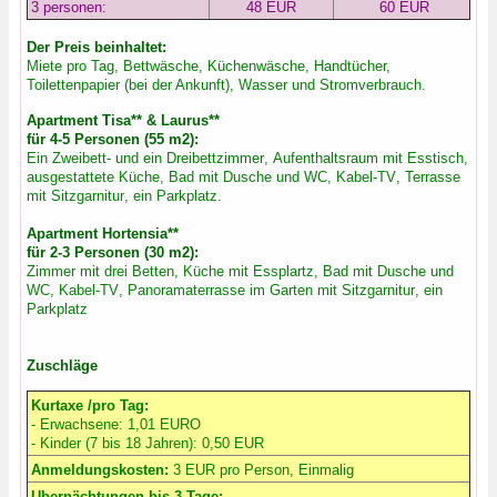
3
personen
:
48 EUR
60 EUR
Der Preis beinhaltet:
Miete pro Tag, Bettwäsche, Küchenwäsche, Handtücher,
Toilettenpapier (bei der Ankunft), Wasser und Stromverbrauch
.
Apartment
Tisa** & Laurus**
für 4-5 Personen (55 m2):
E
in Zweibett- und ein Dreibettzimmer
,
Aufenthaltsraum mit Esstisch
,
ausgestattete Küche
,
Bad mit Dusche und WC
,
Kabel-TV
,
Terrasse
mit Sitzgarnitur
,
ein Parkplatz
.
Apartment Hortensia**
für 2-3 Personen (30 m2):
Z
immer mit drei Betten
,
Küche mit Essplartz
,
Bad mit Dusche und
WC
,
Kabel-TV
,
Panoramaterrasse im Garten mit Sitzgarnitur
,
ein
Parkplatz
Zuschläge
Kurtaxe /pro Tag:
- Erwachsene
:
1,01 EURO
- Kinder (7 bis 18 Jahren)
:
0,50 EUR
Anmeldungskosten:
3 EUR pro Person, Einmalig
Ubernächtungen bis 3 Tage: