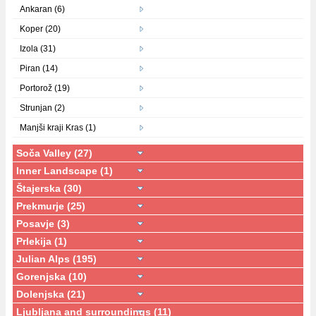
Ankaran (6)
Koper (20)
Izola (31)
Piran (14)
Portorož (19)
Strunjan (2)
Manjši kraji Kras (1)
Soča Valley (27)
Inner Landscape (1)
Štajerska (30)
Prekmurje (25)
Posavje (3)
Prlekija (1)
Julian Alps (195)
Gorenjska (10)
Dolenjska (21)
Ljubljana and surroundings (11)