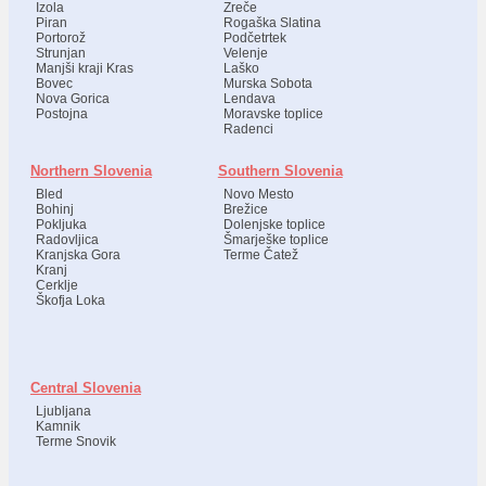
Izola
Zreče
Piran
Rogaška Slatina
Portorož
Podčetrtek
Strunjan
Velenje
Manjši kraji Kras
Laško
Bovec
Murska Sobota
Nova Gorica
Lendava
Postojna
Moravske toplice
Radenci
Northern Slovenia
Southern Slovenia
Bled
Novo Mesto
Bohinj
Brežice
Pokljuka
Dolenjske toplice
Radovljica
Šmarješke toplice
Kranjska Gora
Terme Čatež
Kranj
Cerklje
Škofja Loka
Central Slovenia
Ljubljana
Kamnik
Terme Snovik