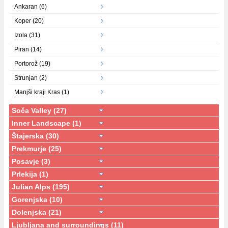
Ankaran (6)
Koper (20)
Izola (31)
Piran (14)
Portorož (19)
Strunjan (2)
Manjši kraji Kras (1)
Soča Valley (27)
Inner Landscape (1)
Štajerska (30)
Prekmurje (25)
Posavje (3)
Prlekija (1)
Julian Alps (195)
Gorenjska (10)
Dolenjska (21)
Ljubljana and surroundings (11)