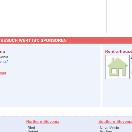
 BESUCH WERT IST:
SPONSOREN
ena
Rent-a-hous
venia
ents/
takt
Northern Slovenia
Southern Sloveni
Bled
Novo Mesto