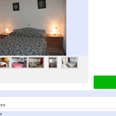
ora
N