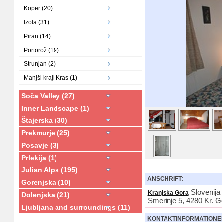
Koper (20)
Izola (31)
Piran (14)
Portorož (19)
Strunjan (2)
Manjši kraji Kras (1)
Soča Valley (27)
Inner Landscape (1)
Štajerska (30)
Prekmurje (25)
Posavje (3)
Prlekija (1)
Julian Alps (195)
ANSCHRIFT:
Gorenjska (10)
Slovenija
Kranjska Gora
Dolenjska (21)
Smerinje 5, 4280 Kr. G
Ljubljana and surroundings (11)
KONTAKTINFORMATIONE