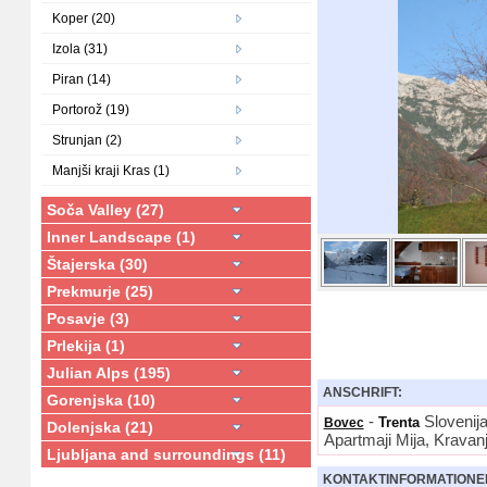
Koper (20)
Izola (31)
Piran (14)
Portorož (19)
Strunjan (2)
Manjši kraji Kras (1)
Soča Valley (27)
Inner Landscape (1)
Štajerska (30)
Prekmurje (25)
Posavje (3)
Prlekija (1)
Julian Alps (195)
ANSCHRIFT:
Gorenjska (10)
-
Slovenij
Trenta
Bovec
Dolenjska (21)
Apartmaji Mija, Kravan
Ljubljana and surroundings (11)
KONTAKTINFORMATIONE