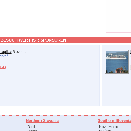
 BESUCH WERT IST:
SPONSOREN
toplice
Slovenia
ents/
takt
Northern Slovenia
Southern Sloveni
Bled
Novo Mesto