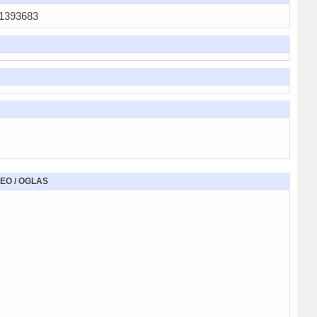
1393683
EO / OGLAS