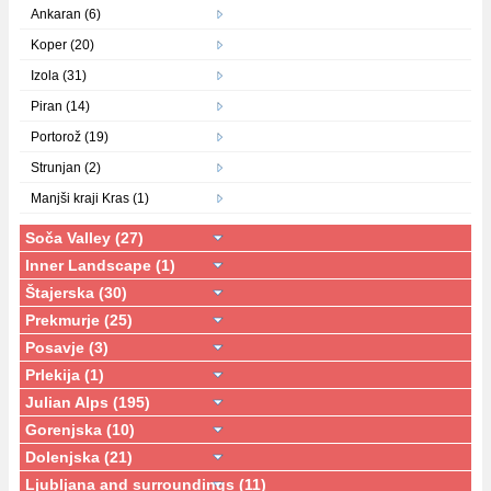
Ankaran (6)
Koper (20)
Izola (31)
Piran (14)
Portorož (19)
Strunjan (2)
Manjši kraji Kras (1)
Soča Valley (27)
Inner Landscape (1)
Štajerska (30)
Prekmurje (25)
Posavje (3)
Prlekija (1)
Julian Alps (195)
Gorenjska (10)
Dolenjska (21)
Ljubljana and surroundings (11)