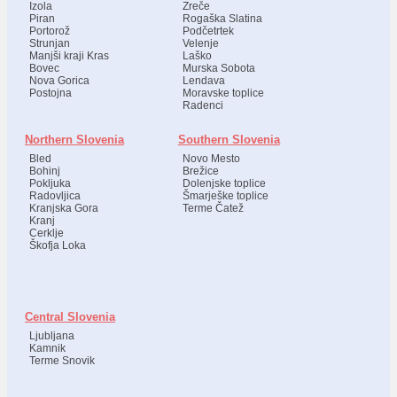
Izola
Zreče
Piran
Rogaška Slatina
Portorož
Podčetrtek
Strunjan
Velenje
Manjši kraji Kras
Laško
Bovec
Murska Sobota
Nova Gorica
Lendava
Postojna
Moravske toplice
Radenci
Northern Slovenia
Southern Slovenia
Bled
Novo Mesto
Bohinj
Brežice
Pokljuka
Dolenjske toplice
Radovljica
Šmarješke toplice
Kranjska Gora
Terme Čatež
Kranj
Cerklje
Škofja Loka
Central Slovenia
Ljubljana
Kamnik
Terme Snovik