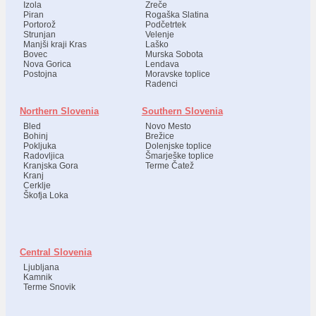
Izola
Zreče
Piran
Rogaška Slatina
Portorož
Podčetrtek
Strunjan
Velenje
Manjši kraji Kras
Laško
Bovec
Murska Sobota
Nova Gorica
Lendava
Postojna
Moravske toplice
Radenci
Northern Slovenia
Southern Slovenia
Bled
Novo Mesto
Bohinj
Brežice
Pokljuka
Dolenjske toplice
Radovljica
Šmarješke toplice
Kranjska Gora
Terme Čatež
Kranj
Cerklje
Škofja Loka
Central Slovenia
Ljubljana
Kamnik
Terme Snovik