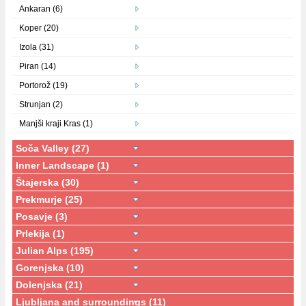
Ankaran (6)
Koper (20)
Izola (31)
Piran (14)
Portorož (19)
Strunjan (2)
Manjši kraji Kras (1)
Soča Valley (27)
Inner Landscape (1)
Štajerska (30)
Prekmurje (25)
Posavje (3)
Prlekija (1)
Julian Alps (195)
Gorenjska (10)
Dolenjska (21)
Ljubljana and surroundings (11)