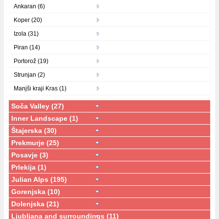
Ankaran (6)
Koper (20)
Izola (31)
Piran (14)
Portorož (19)
Strunjan (2)
Manjši kraji Kras (1)
Soča Valley (27)
Inner Landscape (1)
Štajerska (30)
Prekmurje (25)
Posavje (3)
Prlekija (1)
Julian Alps (195)
Gorenjska (10)
Dolenjska (21)
Ljubljana and surroundings (11)