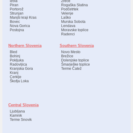
Izola
Zreče
Piran
Rogaška Slatina
Portorož
Podčetrtek
Strunjan
Velenje
Manjši kraji Kras
Laško
Bovec
Murska Sobota
Nova Gorica
Lendava
Postojna
Moravske toplice
Radenci
Northern Slovenia
Southern Slovenia
Bled
Novo Mesto
Bohinj
Brežice
Pokljuka
Dolenjske toplice
Radovljica
Šmarješke toplice
Kranjska Gora
Terme Čatež
Kranj
Cerklje
Škofja Loka
Central Slovenia
Ljubljana
Kamnik
Terme Snovik