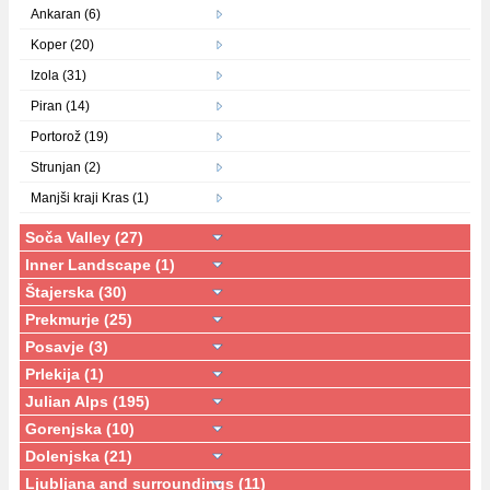
Ankaran (6)
Koper (20)
Izola (31)
Piran (14)
Portorož (19)
Strunjan (2)
Manjši kraji Kras (1)
Soča Valley (27)
Inner Landscape (1)
Štajerska (30)
Prekmurje (25)
Posavje (3)
Prlekija (1)
Julian Alps (195)
Gorenjska (10)
Dolenjska (21)
Ljubljana and surroundings (11)