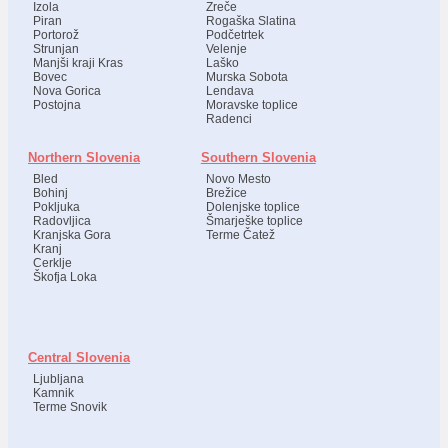
Izola
Zreče
Piran
Rogaška Slatina
Portorož
Podčetrtek
Strunjan
Velenje
Manjši kraji Kras
Laško
Bovec
Murska Sobota
Nova Gorica
Lendava
Postojna
Moravske toplice
Radenci
Northern Slovenia
Southern Slovenia
Bled
Novo Mesto
Bohinj
Brežice
Pokljuka
Dolenjske toplice
Radovljica
Šmarješke toplice
Kranjska Gora
Terme Čatež
Kranj
Cerklje
Škofja Loka
Central Slovenia
Ljubljana
Kamnik
Terme Snovik