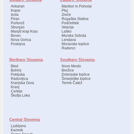
Ankaran
Maribor in Pohorje
Koper
Ptuj
Izola
Zreče
Piran
Rogaška Slatina
Portorož
Podčetrtek
Strunjan
Velenje
Manjši kraji Kras
Laško
Bovec
Murska Sobota
Nova Gorica
Lendava
Postojna
Moravske toplice
Radenci
Northern Slovenia
Southern Slovenia
Bled
Novo Mesto
Bohinj
Brežice
Pokljuka
Dolenjske toplice
Radovljica
Šmarješke toplice
Kranjska Gora
Terme Čatež
Kranj
Cerklje
Škofja Loka
Central Slovenia
Ljubljana
Kamnik