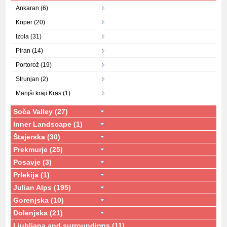
Ankaran (6)
Koper (20)
Izola (31)
Piran (14)
Portorož (19)
Strunjan (2)
Manjši kraji Kras (1)
Soča Valley (27)
Inner Landscape (1)
Štajerska (30)
Prekmurje (25)
Posavje (3)
Prlekija (1)
Julian Alps (195)
Gorenjska (10)
Dolenjska (21)
Ljubljana and surroundings (11)