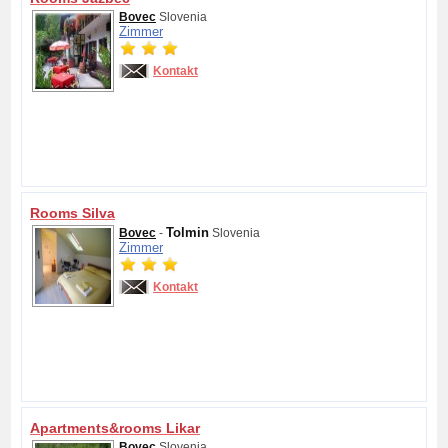
Bovec
Slovenia
Zimmer
Kontakt
Rooms Silva
Tolmin
Bovec
-
Slovenia
Zimmer
Kontakt
Apartments&rooms Likar
Bovec
Slovenia