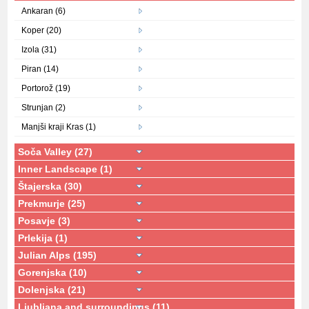
Ankaran (6)
Koper (20)
Izola (31)
Piran (14)
Portorož (19)
Strunjan (2)
Manjši kraji Kras (1)
Soča Valley (27)
Inner Landscape (1)
Štajerska (30)
Prekmurje (25)
Posavje (3)
Prlekija (1)
Julian Alps (195)
Gorenjska (10)
Dolenjska (21)
Ljubljana and surroundings (11)