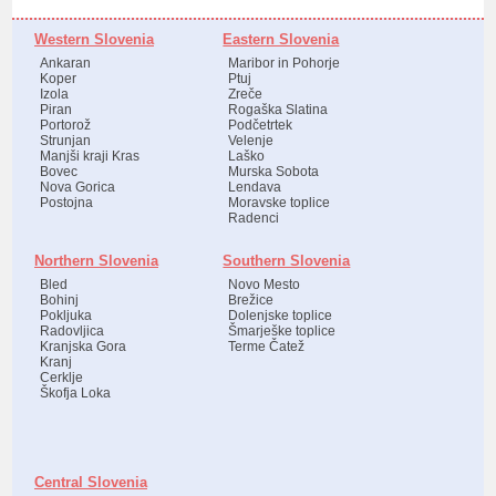
Western Slovenia
Eastern Slovenia
Ankaran
Maribor in Pohorje
Koper
Ptuj
Izola
Zreče
Piran
Rogaška Slatina
Portorož
Podčetrtek
Strunjan
Velenje
Manjši kraji Kras
Laško
Bovec
Murska Sobota
Nova Gorica
Lendava
Postojna
Moravske toplice
Radenci
Northern Slovenia
Southern Slovenia
Bled
Novo Mesto
Bohinj
Brežice
Pokljuka
Dolenjske toplice
Radovljica
Šmarješke toplice
Kranjska Gora
Terme Čatež
Kranj
Cerklje
Škofja Loka
Central Slovenia