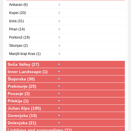
Ankaran (6)
Koper (20)
Izola (31)
Piran (14)
Portorož (19)
Strunjan (2)
Manjši kraji Kras (1)
Soča Valley (27)
Inner Landscape (1)
Štajerska (30)
Prekmurje (25)
Posavje (3)
Prlekija (1)
Julian Alps (195)
Gorenjska (10)
Dolenjska (21)
Ljubljana and surroundings (11)