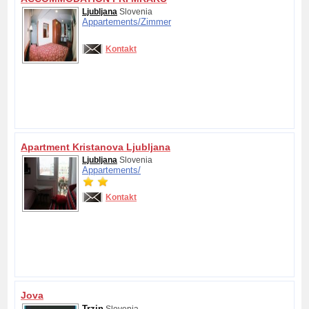
Ljubljana
Slovenia
Appartements/
Zimmer
Kontakt
Apartment Kristanova Ljubljana
Ljubljana
Slovenia
Appartements/
Kontakt
Jova
Trzin
Slovenia