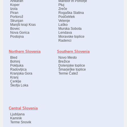
Ankaran
Maribor in Pohorje
Koper
Ptuj
Izola
Zreče
Piran
Rogaška Slatina
Portorož
Podčetrtek
Strunjan
Velenje
Manjši kraji Kras
Laško
Bovec
Murska Sobota
Nova Gorica
Lendava
Postojna
Moravske toplice
Radenci
Northern Slovenia
Southern Slovenia
Bled
Novo Mesto
Bohinj
Brežice
Pokljuka
Dolenjske toplice
Radovljica
Šmarješke toplice
Kranjska Gora
Terme Čatež
Kranj
Cerklje
Škofja Loka
Central Slovenia
Ljubljana
Kamnik
Terme Snovik