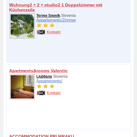
Wohnung2 + 2 + studio2 1 Doppelzimmer mit
Küchenzeile
Terme Snovik
Slovenia
Appartements/
Zimmer
Kontakt
Apartments&rooms Valentin
Ljubljana
Slovenia
Appartements/
Kontakt
ACCOMMODATION PRI MRAKU