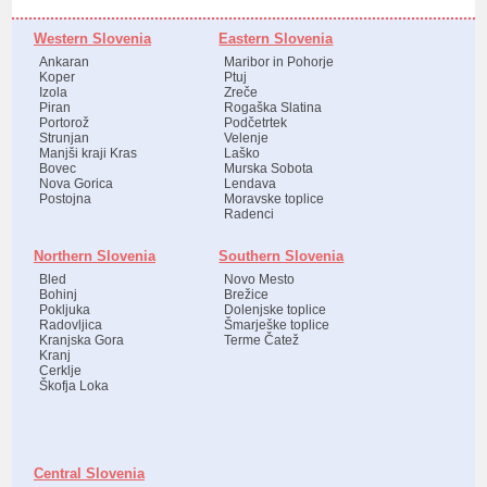
Western Slovenia
Eastern Slovenia
Ankaran
Maribor in Pohorje
Koper
Ptuj
Izola
Zreče
Piran
Rogaška Slatina
Portorož
Podčetrtek
Strunjan
Velenje
Manjši kraji Kras
Laško
Bovec
Murska Sobota
Nova Gorica
Lendava
Postojna
Moravske toplice
Radenci
Northern Slovenia
Southern Slovenia
Bled
Novo Mesto
Bohinj
Brežice
Pokljuka
Dolenjske toplice
Radovljica
Šmarješke toplice
Kranjska Gora
Terme Čatež
Kranj
Cerklje
Škofja Loka
Central Slovenia