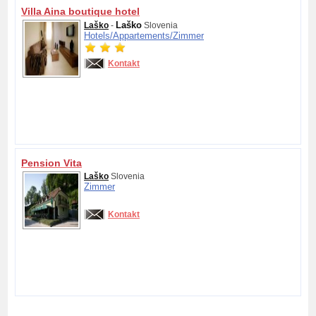
Villa Aina boutique hotel
Laško
Laško
-
Slovenia
Hotels/
Appartements/
Zimmer
Kontakt
Pension Vita
Laško
Slovenia
Zimmer
Kontakt