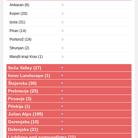
Ankaran (6)
Koper (20)
Izola (31)
Piran (14)
Portorož (19)
Strunjan (2)
Manjši kraji Kras (1)
Soča Valley (27)
Inner Landscape (1)
Štajerska (30)
Prekmurje (25)
Posavje (3)
Prlekija (1)
Julian Alps (195)
Gorenjska (10)
Dolenjska (21)
Ljubljana and surroundings (11)