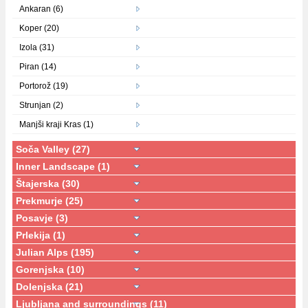
Ankaran (6)
Koper (20)
Izola (31)
Piran (14)
Portorož (19)
Strunjan (2)
Manjši kraji Kras (1)
Soča Valley (27)
Inner Landscape (1)
Štajerska (30)
Prekmurje (25)
Posavje (3)
Prlekija (1)
Julian Alps (195)
Gorenjska (10)
Dolenjska (21)
Ljubljana and surroundings (11)