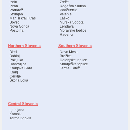
Izola
Zreče
Piran
Rogaška Slatina
Portorož
Podčetrtek
Strunjan
Velenje
Manjši kraji Kras
Laško
Bovec
Murska Sobota
Nova Gorica
Lendava
Postojna
Moravske toplice
Radenci
Northern Slovenia
Southern Slovenia
Bled
Novo Mesto
Bohinj
Brežice
Pokljuka
Dolenjske toplice
Radovljica
Šmarješke toplice
Kranjska Gora
Terme Čatež
Kranj
Cerklje
Škofja Loka
Central Slovenia
Ljubljana
Kamnik
Terme Snovik