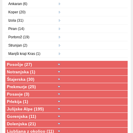
Ankaran (6)
Koper (20)
Izola (31)
Piran (14)
Portorož (19)
Strunjan (2)
Manjši kraji Kras (1)
Posočje (27)
Notranjska (1)
Štajerska (30)
Prekmurje (25)
Posavje (3)
Prlekija (1)
Julijske Alpe (195)
Gorenjska (11)
Dolenjska (21)
Ljubljana z okolico (11)