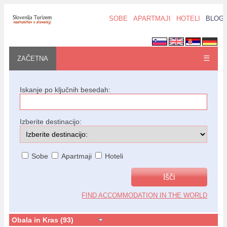
SOBE
APARTMAJI
HOTELI
BLOG
☰
ZAČETNA
Iskanje po ključnih besedah:
Izberite destinacijo:
Sobe
Apartmaji
Hoteli
FIND ACCOMMODATION IN THE WORLD
Obala in Kras (93)