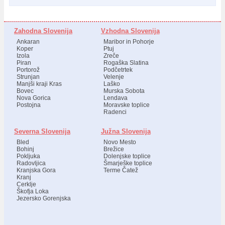
Zahodna Slovenija
Vzhodna Slovenija
Ankaran
Maribor in Pohorje
Koper
Ptuj
Izola
Zreče
Piran
Rogaška Slatina
Portorož
Podčetrtek
Strunjan
Velenje
Manjši kraji Kras
Laško
Bovec
Murska Sobota
Nova Gorica
Lendava
Postojna
Moravske toplice
Radenci
Severna Slovenija
Južna Slovenija
Bled
Novo Mesto
Bohinj
Brežice
Pokljuka
Dolenjske toplice
Radovljica
Šmarješke toplice
Kranjska Gora
Terme Čatež
Kranj
Cerklje
Škofja Loka
Jezersko Gorenjska