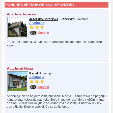
PONUDBA VREDNA OBISKA:
SPONZORJI
Apartma Jezersko
Jezersko
Jezersko Gorenjska
-
Slovenija
Apartmaji/
Kontakt
Enosobni apartma za dve osebi s prekrasnim pogledom na Kamniske
alpe....
Apartmaji Nena
Kanal
Slovenija
Apartmaji/
Kontakt
Apartmaje Nena najdete v majhni vasici Močila – Kambreško na pogorju
kanalskega Kolovrata nad reko Sočo in mejno reko Idrijo v občini Kanal
ob Soči. V vasi Močila ljudje še vedno živijo v sožitju z naravo in vsak
dan uživajo tišino in spokoj. Če se želite um...