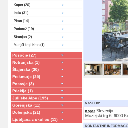
Koper (20)
Izola (31)
Piran (14)
Portorož (19)
Strunjan (2)
Manjši kraji Kras (1)
Posočje (27)
Notranjska (1)
Štajerska (30)
Prekmurje (25)
Posavje (3)
Prlekija (1)
Julijske Alpe (195)
NASLOV:
Gorenjska (11)
Slovenija
Koper
Dolenjska (21)
Muzejski trg 6, 6000 Ko
Podrobnosti
Ljubljana z okolico (11)
KONTAKTNE INFORMACI