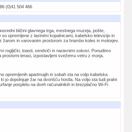
6 (0)41 504 466
osredni bližini glavnega trga, mestnega muzeja, pošte,
 so opremljene z lastnimi kopalnicami, kabelsko televizijo in
e z žarom in varovanim prostorom za hrambo koles in motorjev.
i rogljički, toasti, sendviči in naravnimi sokovi. Ponudimo
 prostorni terasi, izpostavljeni svežemu vetru z morja.
no opremljenih apartmajih in sobah sta na voljo kabelska
 jo dopolnjuje žar na dvorišču hostla. Na voljo sta tudi pralni
surfanje pospletu na dveh računalnikih in brezplačno Wi-Fi