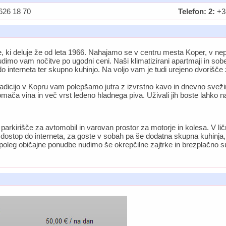
626 18 70
Telefon: 2:
+38
, ki deluje že od leta 1966. Nahajamo se v centru mesta Koper, v nep
dimo vam nočitve po ugodni ceni. Naši klimatizirani apartmaji in sobe
 interneta ter skupno kuhinjo. Na voljo vam je tudi urejeno dvorišč
tradicijo v Kopru vam polepšamo jutra z izvrstno kavo in dnevno svežim
mača vina in več vrst ledeno hladnega piva. Uživali jih boste lahko na
rkirišče za avtomobil in varovan prostor za motorje in kolesa. V lič
n dostop do interneta, za goste v sobah pa še dodatna skupna kuhinja, ki
eju poleg običajne ponudbe nudimo še okrepčilne zajtrke in brezplačno 