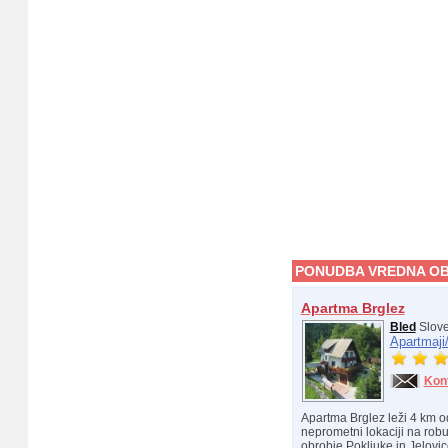
PONUDBA VREDNA OB
Apartma Brglez
Bled
Slove
Apartmaji
Kon
Apartma Brglez leži 4 km od
neprometni lokaciji na rob
obrobje Pokljuke in Jelovi