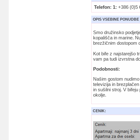
Telefon: 1:
+386 (0)5 
OPIS VSEBINE PONUDBE
Smo družinsko podjetje
kopališča in marine. Nu
brezžičnim dostopom do
Kot bife z najstarejšo 
vam pa tudi izvrstna do
Podobnosti:
Našim gostom nudimo pa
televizija in brezplače
in sušilni stroj. V bif
okolje.
CENIK: