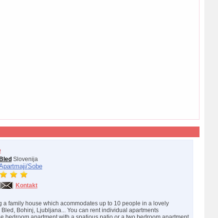
e
Bled
Slovenija
Apartmaji/
Sobe
Kontakt
g a family house which acommodates up to 10 people in a lovely
Bled, Bohinj, Ljubljana... You can rent individual apartments
ee bedroom apartment with a spatious patio or a two bedroom apartment