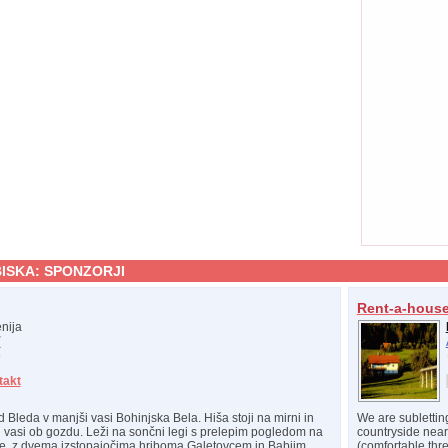
ISKA:
SPONZORJI
Rent-a-hous
nija
/
takt
 Bleda v manjši vasi Bohinjska Bela. Hiša stoji na mirni in
We are sublettin
u vasi ob gozdu. Leži na sončni legi s prelepim pogledom na
countryside near 
ce, z dvema izstopajočima hriboma Galetovcem in Babjim
(comfortable thr