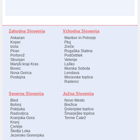
Zahodna Slovenija
Vzhodna Slovenija
Ankaran
Maribor in Pohorje
Koper
Ptuj
Izola
Zreče
Piran
Rogaška Slatina
Portorož
Podčetrtek
Strunjan
Velenje
Manjši kraji Kras
Laško
Bovec
Murska Sobota
Nova Gorica
Lendava
Postojna
Moravske toplice
Radenci
Severna Slovenija
Južna Slovenija
Bled
Novo Mesto
Bohinj
Brežice
Pokljuka
Dolenjske toplice
Radovljica
Šmarješke toplice
Kranjska Gora
Terme Čatež
Kranj
Cerklje
Škofja Loka
Jezersko Gorenjska