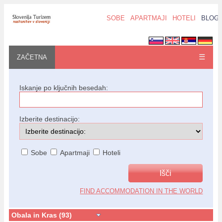
SOBE
APARTMAJI
HOTELI
BLOG
☰
ZAČETNA
Iskanje po ključnih besedah:
Izberite destinacijo:
Sobe
Apartmaji
Hoteli
FIND ACCOMMODATION IN THE WORLD
Obala in Kras (93)