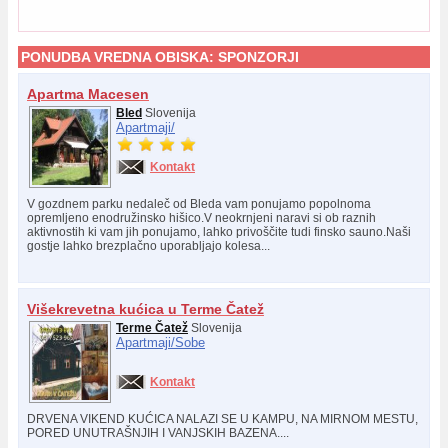
PONUDBA VREDNA OBISKA:
SPONZORJI
Apartma Macesen
Bled
Slovenija
Apartmaji/
Kontakt
V gozdnem parku nedaleč od Bleda vam ponujamo popolnoma
opremljeno enodružinsko hišico.V neokrnjeni naravi si ob raznih
aktivnostih ki vam jih ponujamo, lahko privoščite tudi finsko sauno.Naši
gostje lahko brezplačno uporabljajo kolesa...
Višekrevetna kućica u Terme Čatež
Terme Čatež
Slovenija
Apartmaji/
Sobe
Kontakt
DRVENA VIKEND KUĆICA NALAZI SE U KAMPU, NA MIRNOM MESTU,
PORED UNUTRAŠNJIH I VANJSKIH BAZENA....