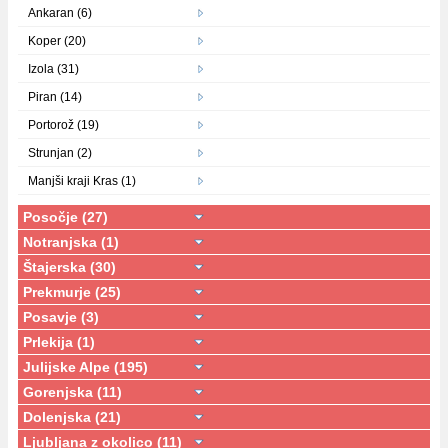
Ankaran (6)
Koper (20)
Izola (31)
Piran (14)
Portorož (19)
Strunjan (2)
Manjši kraji Kras (1)
Posočje (27)
Notranjska (1)
Štajerska (30)
Prekmurje (25)
Posavje (3)
Prlekija (1)
Julijske Alpe (195)
Gorenjska (11)
Dolenjska (21)
Ljubljana z okolico (11)