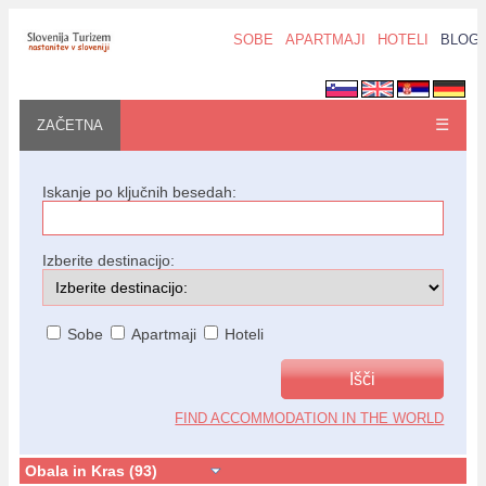
SOBE
APARTMAJI
HOTELI
BLOG
☰
ZAČETNA
Iskanje po ključnih besedah:
Izberite destinacijo:
Sobe
Apartmaji
Hoteli
FIND ACCOMMODATION IN THE WORLD
Obala in Kras (93)