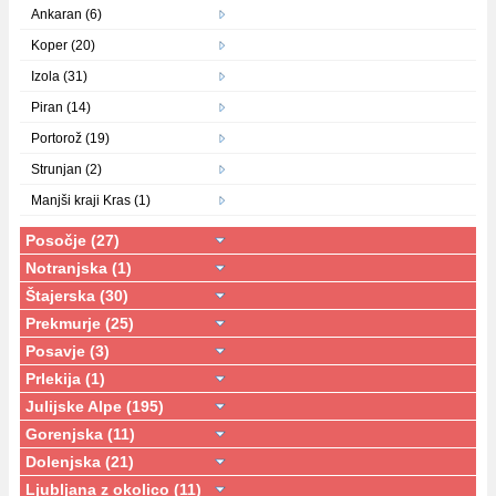
Ankaran (6)
Koper (20)
Izola (31)
Piran (14)
Portorož (19)
Strunjan (2)
Manjši kraji Kras (1)
Posočje (27)
Notranjska (1)
Štajerska (30)
Prekmurje (25)
Posavje (3)
Prlekija (1)
Julijske Alpe (195)
Gorenjska (11)
Dolenjska (21)
Ljubljana z okolico (11)