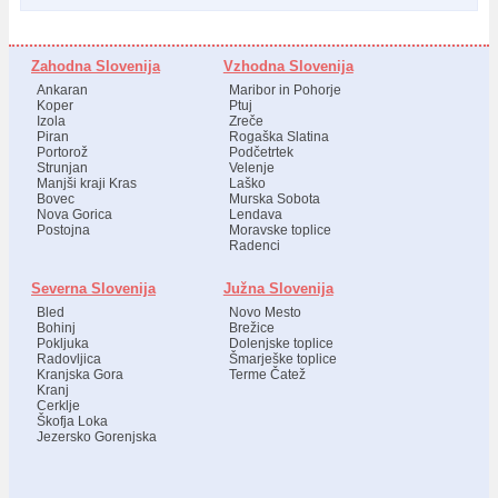
Zahodna Slovenija
Vzhodna Slovenija
Ankaran
Maribor in Pohorje
Koper
Ptuj
Izola
Zreče
Piran
Rogaška Slatina
Portorož
Podčetrtek
Strunjan
Velenje
Manjši kraji Kras
Laško
Bovec
Murska Sobota
Nova Gorica
Lendava
Postojna
Moravske toplice
Radenci
Severna Slovenija
Južna Slovenija
Bled
Novo Mesto
Bohinj
Brežice
Pokljuka
Dolenjske toplice
Radovljica
Šmarješke toplice
Kranjska Gora
Terme Čatež
Kranj
Cerklje
Škofja Loka
Jezersko Gorenjska