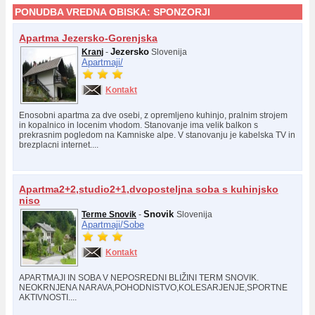
PONUDBA VREDNA OBISKA:
SPONZORJI
Apartma Jezersko-Gorenjska
Jezersko
Kranj
-
Slovenija
Apartmaji/
Kontakt
Enosobni apartma za dve osebi, z opremljeno kuhinjo, pralnim strojem
in kopalnico in locenim vhodom. Stanovanje ima velik balkon s
prekrasnim pogledom na Kamniske alpe. V stanovanju je kabelska TV in
brezplacni internet....
Apartma2+2,studio2+1,dvoposteljna soba s kuhinjsko
niso
Snovik
Terme Snovik
-
Slovenija
Apartmaji/
Sobe
Kontakt
APARTMAJI IN SOBA V NEPOSREDNI BLIŽINI TERM SNOVIK.
NEOKRNJENA NARAVA,POHODNISTVO,KOLESARJENJE,SPORTNE
AKTIVNOSTI....