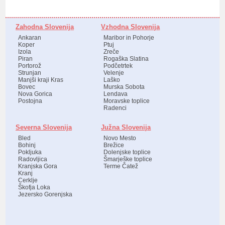
Zahodna Slovenija
Vzhodna Slovenija
Ankaran
Maribor in Pohorje
Koper
Ptuj
Izola
Zreče
Piran
Rogaška Slatina
Portorož
Podčetrtek
Strunjan
Velenje
Manjši kraji Kras
Laško
Bovec
Murska Sobota
Nova Gorica
Lendava
Postojna
Moravske toplice
Radenci
Severna Slovenija
Južna Slovenija
Bled
Novo Mesto
Bohinj
Brežice
Pokljuka
Dolenjske toplice
Radovljica
Šmarješke toplice
Kranjska Gora
Terme Čatež
Kranj
Cerklje
Škofja Loka
Jezersko Gorenjska