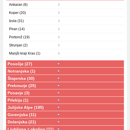
Ankaran (6)
Koper (20)
Izola (31)
Piran (14)
Portorož (19)
Strunjan (2)
Manjši kraji Kras (1)
Posočje (27)
Notranjska (1)
Štajerska (30)
Prekmurje (25)
Posavje (3)
Prlekija (1)
Julijske Alpe (195)
Gorenjska (11)
Dolenjska (21)
Ljubljana z okolico (11)