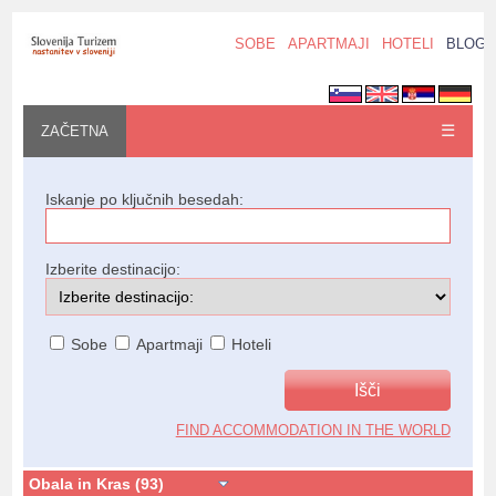
SOBE
APARTMAJI
HOTELI
BLOG
☰
ZAČETNA
Iskanje po ključnih besedah:
Izberite destinacijo:
Sobe
Apartmaji
Hoteli
FIND ACCOMMODATION IN THE WORLD
Obala in Kras (93)