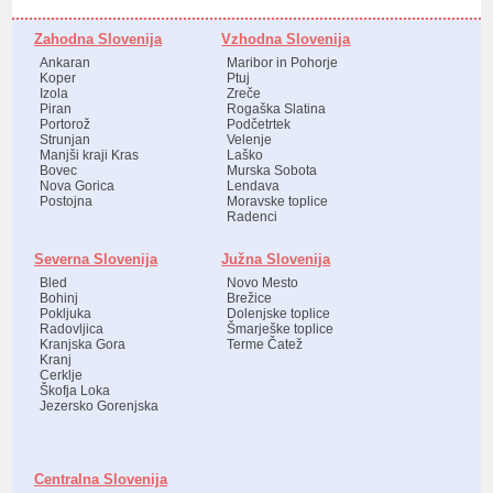
Zahodna Slovenija
Vzhodna Slovenija
Ankaran
Maribor in Pohorje
Koper
Ptuj
Izola
Zreče
Piran
Rogaška Slatina
Portorož
Podčetrtek
Strunjan
Velenje
Manjši kraji Kras
Laško
Bovec
Murska Sobota
Nova Gorica
Lendava
Postojna
Moravske toplice
Radenci
Severna Slovenija
Južna Slovenija
Bled
Novo Mesto
Bohinj
Brežice
Pokljuka
Dolenjske toplice
Radovljica
Šmarješke toplice
Kranjska Gora
Terme Čatež
Kranj
Cerklje
Škofja Loka
Jezersko Gorenjska
Centralna Slovenija