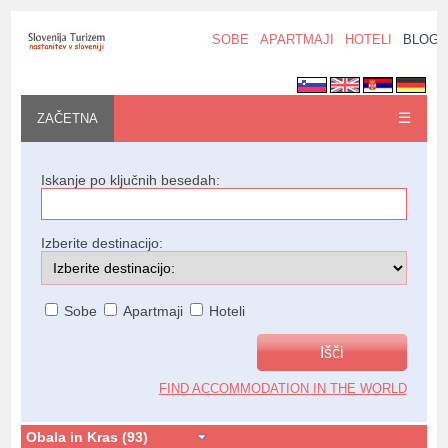
SOBE
APARTMAJI
HOTELI
BLOG
☰
ZAČETNA
Iskanje po ključnih besedah:
Izberite destinacijo:
Sobe
Apartmaji
Hoteli
FIND ACCOMMODATION IN THE WORLD
Obala in Kras (93)