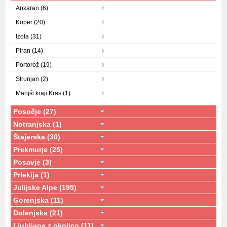
Ankaran (6)
Koper (20)
Izola (31)
Piran (14)
Portorož (19)
Strunjan (2)
Manjši kraji Kras (1)
Posočje (27)
Notranjska (1)
Štajerska (30)
Prekmurje (25)
Posavje (3)
Prlekija (1)
Julijske Alpe (195)
Gorenjska (11)
Dolenjska (21)
Ljubljana z okolico (11)