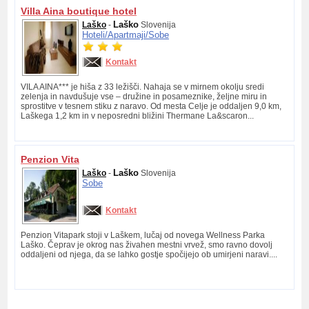
Villa Aina boutique hotel
Laško
Laško
-
Slovenija
Hoteli/
Apartmaji/
Sobe
Kontakt
VILA AINA*** je hiša z 33 ležišči. Nahaja se v mirnem okolju sredi
zelenja in navdušuje vse – družine in posameznike, željne miru in
sprostitve v tesnem stiku z naravo. Od mesta Celje je oddaljen 9,0 km,
Laškega 1,2 km in v neposredni bližini Thermane La&scaron...
Penzion Vita
Laško
Laško
-
Slovenija
Sobe
Kontakt
Penzion Vitapark stoji v Laškem, lučaj od novega Wellness Parka
Laško. Čeprav je okrog nas živahen mestni vrvež, smo ravno dovolj
oddaljeni od njega, da se lahko gostje spočijejo ob umirjeni naravi....