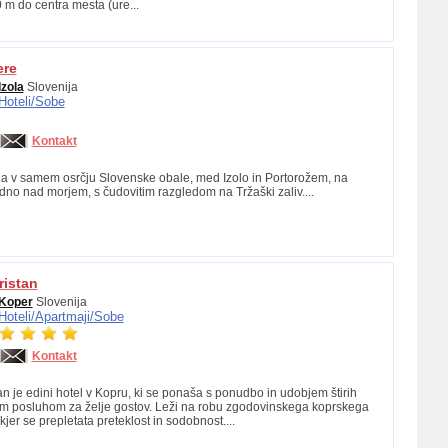
 m do centra mesta (ure...
ere
Izola
Slovenija
Hoteli/
Sobe
Kontakt
a v samem osrčju Slovenske obale, med Izolo in Portorožem, na
dno nad morjem, s čudovitim razgledom na Tržaški zaliv....
ristan
Koper
Slovenija
Hoteli/
Apartmaji/
Sobe
Kontakt
an je edini hotel v Kopru, ki se ponaša s ponudbo in udobjem štirih
im posluhom za želje gostov. Leži na robu zgodovinskega koprskega
jer se prepletata preteklost in sodobnost....