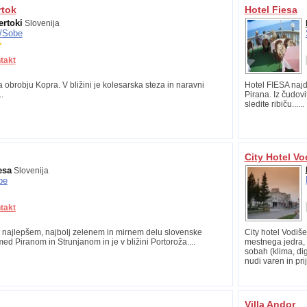
rtok
Hotel Fiesa
ertoki
Slovenija
/
Sobe
takt
 obrobju Kopra. V bližini je kolesarska steza in naravni
Hotel FIESA najd
.
Pirana. Iz čudov
sledite ribiču......
City Hotel Vo
esa
Slovenija
be
takt
 v najlepšem, najbolj zelenem in mirnem delu slovenske
City hotel Vodiš
ed Piranom in Strunjanom in je v bližini Portoroža....
mestnega jedra, 
sobah (klima, digi
nudi varen in pri
Villa Andor