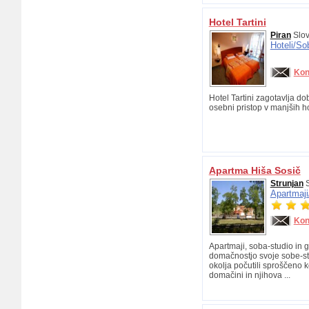
Hotel Tartini
Piran
Slov
Hoteli/
So
Kon
Hotel Tartini zagotavlja do
osebni pristop v manjših ho
Apartma Hiša Sosič
Strunjan
S
Apartmaji
Kon
Apartmaji, soba-studio in g
domačnostjo svoje sobe-stu
okolja počutili sproščeno k
domačini in njihova ...