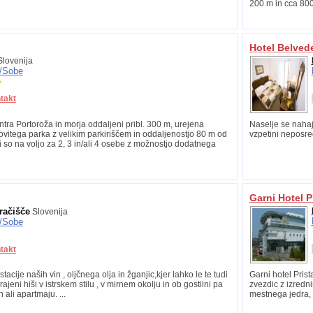
200 m in cca 800
Hotel Belved
lovenija
/
Sobe
takt
tra Portoroža in morja oddaljeni pribl. 300 m, urejena
Naselje se nahaj
vitega parka z velikim parkiriščem in oddaljenostjo 80 m od
vzpetini neposre
i so na voljo za 2, 3 in/ali 4 osebe z možnostjo dodatnega
Garni Hotel P
račišče
Slovenija
/
Sobe
takt
tacije naših vin , oljčnega olja in žganjic,kjer lahko le te tudi
Garni hotel Prist
jeni hiši v istrskem stilu , v mirnem okolju in ob gostilni pa
zvezdic z izredn
ali apartmaju. ...
mestnega jedra, k