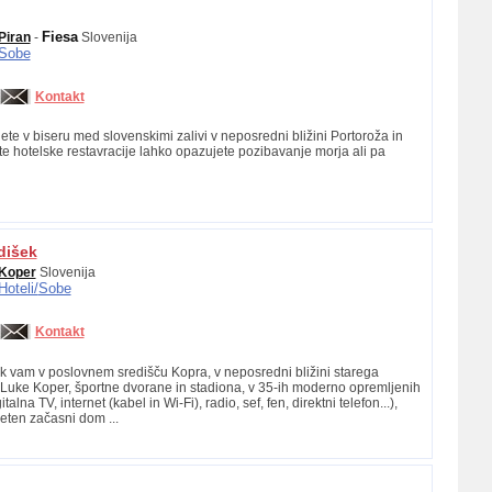
Fiesa
Piran
-
Slovenija
Sobe
Kontakt
ete v biseru med slovenskimi zalivi v neposredni bližini Portoroža in
ite hotelske restavracije lahko opazujete pozibavanje morja ali pa
dišek
Koper
Slovenija
Hoteli/
Sobe
Kontakt
ek vam v poslovnem središču Kopra, v neposredni bližini starega
Luke Koper, športne dvorane in stadiona, v 35-ih moderno opremljenih
talna TV, internet (kabel in Wi-Fi), radio, sef, fen, direktni telefon...),
jeten začasni dom ...