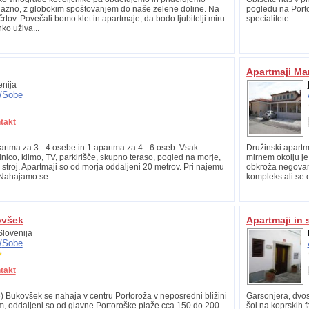
rijazno, z globokim spoštovanjem do naše zelene doline. Na
pogledu na Porto
rtov. Povečali bomo klet in apartmaje, da bodo ljubitelji miru
specialitete......
hko uživa...
Apartmaji Ma
nija
/
Sobe
takt
artma za 3 - 4 osebe in 1 apartma za 4 - 6 oseb. Vsak
Družinski apartm
nico, klimo, TV, parkirišče, skupno teraso, pogled na morje,
mirnem okolju je 
 stroj. Apartmaji so od morja oddaljeni 20 metrov. Pri najemu
obkroža negovan 
Nahajamo se...
kompleks ali se o
ovšek
Apartmaji in
lovenija
/
Sobe
takt
 Bukovšek se nahaja v centru Portoroža v neposredni bližini
Garsonjera, dvos
rm, oddaljeni so od glavne Portoroške plaže cca 150 do 200
šol na koprskih f