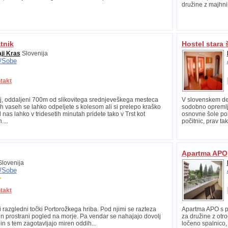
družine z majhnim
tnik
Hostel stara 
aji Kras
Slovenija
/
Sobe
takt
j, oddaljeni 700m od slikovitega srednjeveškega mesteca
V slovenskem de
ih vaseh se lahko odpeljete s kolesom ali si prelepo kraško
sodobno opremlje
nas lahko v tridesetih minutah pridete tako v Trst kot
osnovne šole pol
...
počitnic, prav ta
Apartma APO
lovenija
/
Sobe
takt
i razgledni točki Portorožkega hriba. Pod njimi se razteza
Apartma APO s po
n prostrani pogled na morje. Pa vendar se nahajajo dovolj
za družine z otr
n s tem zagotavljajo miren oddih...
ločeno spalnico,