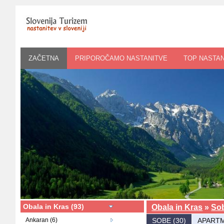
ZAČETNA
PRIPOROČAMO NASTANITVE
TOP NASTAN
Obala in Kras (93)
Obala in Kras
»
So
Ankaran (6)
SOBE (30)
APARTM