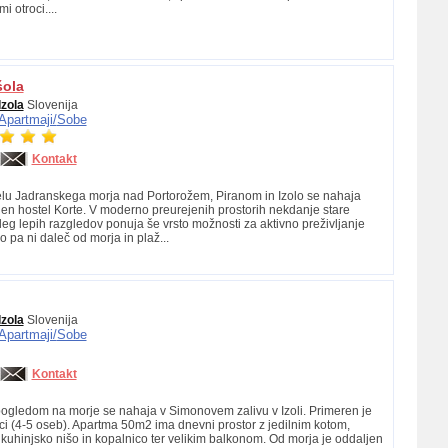
i otroci....
šola
Izola
Slovenija
Apartmaji/
Sobe
Kontakt
lu Jadranskega morja nad Portorožem, Piranom in Izolo se nahaja
n hostel Korte. V moderno preurejenih prostorih nekdanje stare
eg lepih razgledov ponuja še vrsto možnosti za aktivno preživljanje
ko pa ni daleč od morja in plaž...
Izola
Slovenija
Apartmaji/
Sobe
Kontakt
gledom na morje se nahaja v Simonovem zalivu v Izoli. Primeren je
oci (4-5 oseb). Apartma 50m2 ima dnevni prostor z jedilnim kotom,
 kuhinjsko nišo in kopalnico ter velikim balkonom. Od morja je oddaljen