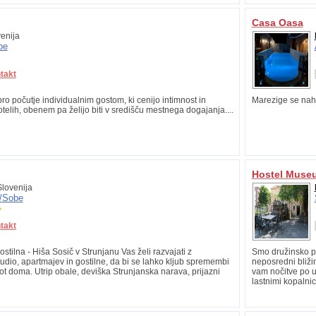
Casa Oasa
enija
be
takt
bro počutje individualnim gostom, ki cenijo intimnost in
Marezige se naha
telih, obenem pa želijo biti v središču mestnega dogajanja....
Hostel Museu
lovenija
/
Sobe
takt
ostilna - Hiša Sosič v Strunjanu Vas želi razvajati z
Smo družinsko po
dio, apartmajev in gostilne, da bi se lahko kljub spremembi
neposredni bliži
ot doma. Utrip obale, deviška Strunjanska narava, prijazni
vam nočitve po u
lastnimi kopalnic