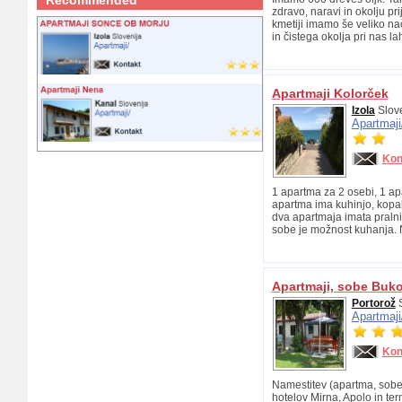
Recommended
zdravo, naravi in okolju p
kmetiji imamo še veliko nač
in čistega okolja pri nas la
Apartmaji Kolorček
Izola
Slove
Apartmaji
Kon
1 apartma za 2 osebi, 1 ap
apartma ima kuhinjo, kopal
dva apartmaja imata pralni
sobe je možnost kuhanja. 
Apartmaji, sobe Buk
Portorož
S
Apartmaji
Kon
Namestitev (apartma, sobe)
hotelov Mirna, Apolo in te