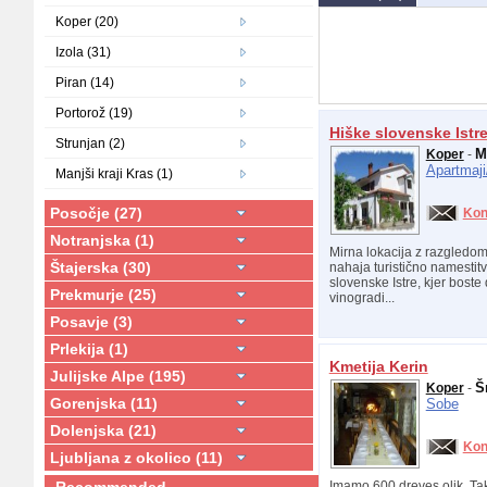
Koper (20)
Izola (31)
Piran (14)
Portorož (19)
Hiške slovenske Istr
Strunjan (2)
M
Koper
-
Apartmaji
Manjši kraji Kras (1)
Posočje (27)
Kon
Notranjska (1)
Mirna lokacija z razgledom
Štajerska (30)
nahaja turistično namestitv
slovenske Istre, kjer boste 
Prekmurje (25)
vinogradi...
Posavje (3)
Prlekija (1)
Kmetija Kerin
Julijske Alpe (195)
Š
Koper
-
Gorenjska (11)
Sobe
Dolenjska (21)
Kon
Ljubljana z okolico (11)
Imamo 600 dreves oljk. Ta