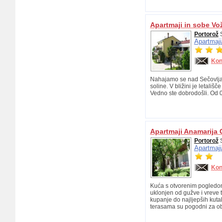
Apartmaji in sobe Vo
Portorož
S
Apartmaji
Kon
Nahajamo se nad Sečovljam
soline. V bližini je letališ
Vedno ste dobrodošli. Od 
Apartmaji Anamarija 
Portorož
S
Apartmaji
Kon
Kuća s otvorenim pogledom
uklonjen od gužve i vreve tu
kupanje do najljepših kuta
terasama su pogodni za ob