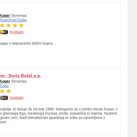
Koper
Slovenija
Apartmaji/
Sobe
Kontakt
jajo v neposredni bližini Kopra....
m - Doris Božič s.p.
Koper
Slovenija
Sobe
Kontakt
djetje, ki deluje že od leta 1966. Nahajamo se v centru mesta Koper, v
ni glavnega trga, mestnega muzeja, pošte, kopališča in marine. Nudimo
godni ceni. Naši klimatizirani apartmaji in sobe so opremljene z
ami...