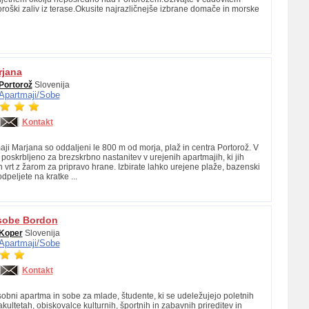
roški zaliv iz terase.Okusite najrazličnejše izbrane domače in morske
rjana
Portorož
Slovenija
Apartmaji/
Sobe
Kontakt
aji Marjana so oddaljeni le 800 m od morja, plaž in centra Portorož. V
poskrbljeno za brezskrbno nastanitev v urejenih apartmajih, ki jih
vrt z žarom za pripravo hrane. Izbirate lahko urejene plaže, bazenski
dpeljete na kratke ...
 sobe Bordon
Koper
Slovenija
Apartmaji/
Sobe
Kontakt
obni apartma in sobe za mlade, študente, ki se udeležujejo poletnih
akultetah, obiskovalce kulturnih, športnih in zabavnih prireditev in