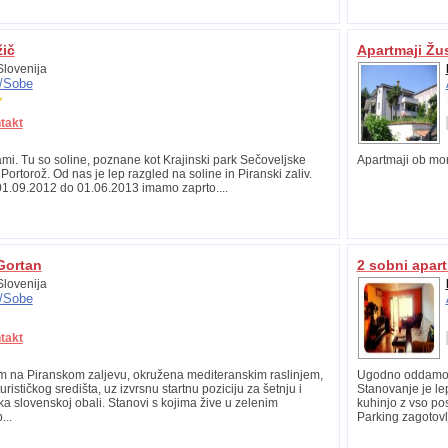
žič
Apartmaji Žu
lovenija
/
Sobe
takt
i. Tu so soline, poznane kot Krajinski park Sečoveljske
Apartmaji ob morj
če Portorož. Od nas je lep razgled na soline in Piranski zaliv.
01.09.2012 do 01.06.2013 imamo zaprto....
Gortan
2 sobni apar
lovenija
/
Sobe
takt
 na Piranskom zaljevu, okružena mediteranskim raslinjem,
Ugodno oddamo 2
rističkog središta, uz izvrsnu startnu poziciju za šetnju i
Stanovanje je lep
ka slovenskoj obali. Stanovi s kojima žive u zelenim
kuhinjo z vso po
...
Parking zagotovl