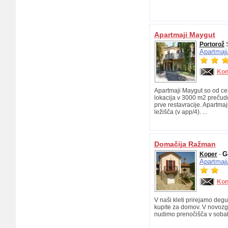
Apartmaji Maygut
Portorož
S
Apartmaji
Kon
Apartmaji Maygut so od cen
lokacija v 3000 m2 prečudo
prve restavracije. Apartmaj
ležišča (v app/4). ...
Domačija Ražman
G
Koper
-
Apartmaji
Kon
V naši kleti prirejamo degus
kupite za domov. V novozgra
nudimo prenočišča v sobah 