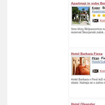
Apartmaji in sobe Be
B
Koper
-
Apartmaji
Kon
Smo blizu štiripasovnice na
rezervat Škocjanski zatok...
Hotel Barbara Fiesa
Fi
Piran
-
Hoteli/
So
Kon
Hotel Barbara v Fiesi leži
obale. Nahaja se v zalivu m
Hotel Oleander