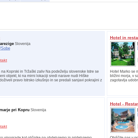
e
Hotel in rest
arezige
Slovenija
/
Sobe
takt
 na Koprski in Tržaški zaliv Na podeželju slovenske Istre se
Hotel Marko se n
eni objekt, ki na mirni lokaciji sredi narave nudi Hiške
bližini morja, v
doživeli pravo Istrsko izkušnjo in se predali sanjavi pokrajini z
zagotavlja udobno
Hotel - Resta
marje pri Kopru
Slovenija
takt
ko vinograde kot oljčnike pa obdelujemo in pridelujemo
Obiščite nas v p