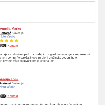
avracija Marko
Portorož
Slovenija
Hoteli/
Sobe
Kontakt
ahaja v čudovitem parku, s prelepim pogledom na morje, v neposredni
 samem centru Portoroža. Novo zgrajeni družinsko vodeni hotel
 bivanje višje kakovosti preko celega leta. ...
vracija Tomi
Portorož
Slovenija
Hoteli/
Sobe
Kontakt
rijetnem okolju neposredno nad Portorožem.Uživajte v čudovitem