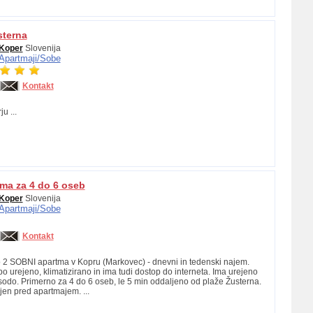
sterna
Koper
Slovenija
Apartmaji/
Sobe
Kontakt
u ...
tma za 4 do 6 oseb
Koper
Slovenija
Apartmaji/
Sobe
Kontakt
 SOBNI apartma v Kopru (Markovec) - dnevni in tedenski najem.
o urejeno, klimatizirano in ima tudi dostop do interneta. Ima urejeno
sodo. Primerno za 4 do 6 oseb, le 5 min oddaljeno od plaže Žusterna.
jen pred apartmajem. ...