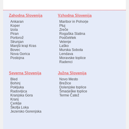
Zahodna Slovenija
Vzhodna Slovenija
Ankaran
Maribor in Pohorje
Koper
Ptuj
Izola
Zreče
Piran
Rogaška Slatina
Portorož
Podčetrtek
Strunjan
Velenje
Manjši kraji Kras
Laško
Bovec
Murska Sobota
Nova Gorica
Lendava
Postojna
Moravske toplice
Radenci
Severna Slovenija
Južna Slovenija
Bled
Novo Mesto
Bohinj
Brežice
Pokljuka
Dolenjske toplice
Radovljica
Šmarješke toplice
Kranjska Gora
Terme Čatež
Kranj
Cerklje
Škofja Loka
Jezersko Gorenjska