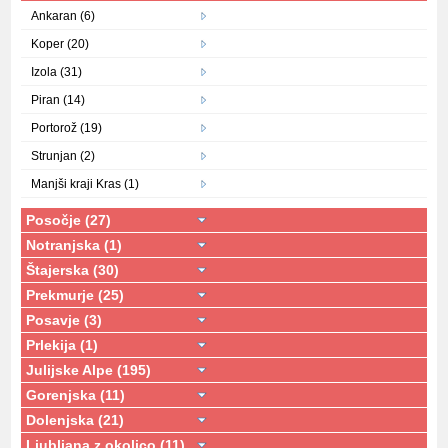
Ankaran (6)
Koper (20)
Izola (31)
Piran (14)
Portorož (19)
Strunjan (2)
Manjši kraji Kras (1)
Posočje (27)
Notranjska (1)
Štajerska (30)
Prekmurje (25)
Posavje (3)
Prlekija (1)
Julijske Alpe (195)
Gorenjska (11)
Dolenjska (21)
Ljubljana z okolico (11)