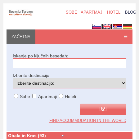
SOBE
APARTMAJI
HOTELI
BLOG
☰
ZAČETNA
Iskanje po ključnih besedah:
Izberite destinacijo:
Sobe
Apartmaji
Hoteli
FIND ACCOMMODATION IN THE WORLD
Obala in Kras (93)