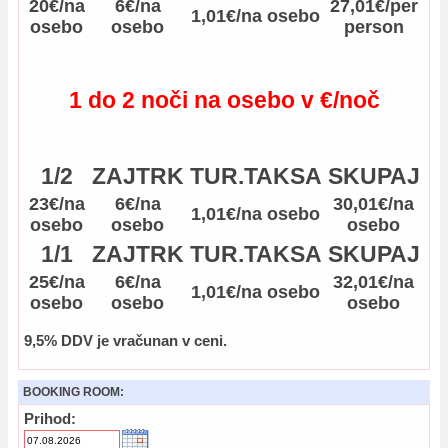
20€/na
6€/na
27,01€/per
1,01€/na osebo
osebo
osebo
person
1 do 2 noči na osebo v €/noč
1/2
ZAJTRK
TUR.TAKSA
SKUPAJ
23€/na
6€/na
30,01€/na
1,01€/na osebo
osebo
osebo
osebo
1/1
ZAJTRK
TUR.TAKSA
SKUPAJ
25€/na
6€/na
32,01€/na
1,01€/na osebo
osebo
osebo
osebo
9,5% DDV je vračunan v ceni.
BOOKING ROOM:
Prihod: