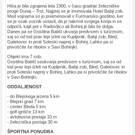
Hiša je bila zgrajena leta 1900, v času gradnje železniške
proge Dunaj – Trst. Najprej se je imenovala Hotel Babji zob.
Med vojnama so jo preimenovali v Furmansko gostilno, ker
se je vsak voznik ustavil, da je nakrmil svojega konja in se
odpočil, kajti pot v Radovljico ali Bohinj je bila še dolga.
Danes pa se Gostilna Batišt ukvarja predvsem s turizmom,
saj so od tod prav lepi izleti na Kupljenik, Babji zob, Bled,
Galetovec in proti Soteski naprej v Bohinj. Lahko pa si
privoščite še ribolov v Savi Bohinjki.
Objekt ima 7 sob.
Gostilna Batišt seukvarja predvsem s turizmom, saj so od
tod prav lepi izleti na Kupljenik, Babji zob, Bled, Galetovec in
proti Soteski naprej v Bohinj. Lahko pa si privoščite še ribolov
v Savi Bohinjki.
ODDALJENOST
- do Blejskega jezera 5 km
- Blejski grad 7 km
- center Bleda 5 km
- golf igrišče 13 km
- avtobusna postaja 10 m
- železniška postaja 30 m
ŠPORTNA PONUDBA