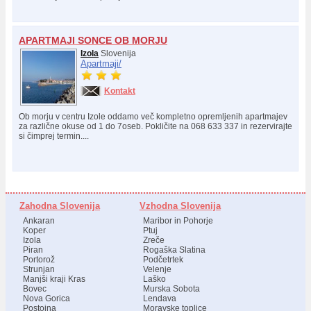
APARTMAJI SONCE OB MORJU
Izola
Slovenija
Apartmaji/
Kontakt
Ob morju v centru Izole oddamo več kompletno opremljenih apartmajev
za različne okuse od 1 do 7oseb. Pokličite na 068 633 337 in rezervirajte
si čimprej termin....
Zahodna Slovenija
Vzhodna Slovenija
Ankaran
Maribor in Pohorje
Koper
Ptuj
Izola
Zreče
Piran
Rogaška Slatina
Portorož
Podčetrtek
Strunjan
Velenje
Manjši kraji Kras
Laško
Bovec
Murska Sobota
Nova Gorica
Lendava
Postojna
Moravske toplice