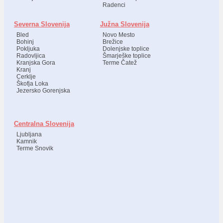
Radenci
Severna Slovenija
Južna Slovenija
Bled
Novo Mesto
Bohinj
Brežice
Pokljuka
Dolenjske toplice
Radovljica
Šmarješke toplice
Kranjska Gora
Terme Čatež
Kranj
Cerklje
Škofja Loka
Jezersko Gorenjska
Centralna Slovenija
Ljubljana
Kamnik
Terme Snovik