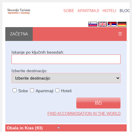
SOBE
APARTMAJI
HOTELI
BLOG
☰
ZAČETNA
Iskanje po ključnih besedah:
Izberite destinacijo:
Sobe
Apartmaji
Hoteli
FIND ACCOMMODATION IN THE WORLD
Obala in Kras (93)