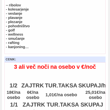
– ribolov
- kolesarjenje
- veslanje
- plavanje
- plezanje
- pohodništvo
- golf
- wellness
- smučanje
- rafting
- kanjoning…
CENIK:
3 ali več noči na osebo v €/noč
1/2
ZAJTRK
TUR.TAKSA
SKUPAJ/h2
18€/na
6€/na
25,01€/na
1,01€/na osebo
osebo
osebo
osebo
1/1
ZAJTRK
TUR.TAKSA
SKUPAJ