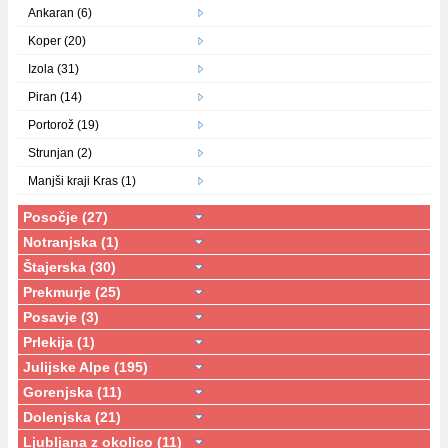
Ankaran (6)
Koper (20)
Izola (31)
Piran (14)
Portorož (19)
Strunjan (2)
Manjši kraji Kras (1)
Posočje (27)
Notranjska (1)
Štajerska (30)
Prekmurje (25)
Posavje (3)
Prlekija (1)
Julijske Alpe (195)
Gorenjska (11)
Dolenjska (21)
Ljubljana z okolico (11)