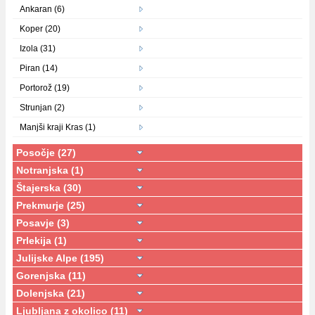
Ankaran (6)
Koper (20)
Izola (31)
Piran (14)
Portorož (19)
Strunjan (2)
Manjši kraji Kras (1)
Posočje (27)
Notranjska (1)
Štajerska (30)
Prekmurje (25)
Posavje (3)
Prlekija (1)
Julijske Alpe (195)
Gorenjska (11)
Dolenjska (21)
Ljubljana z okolico (11)