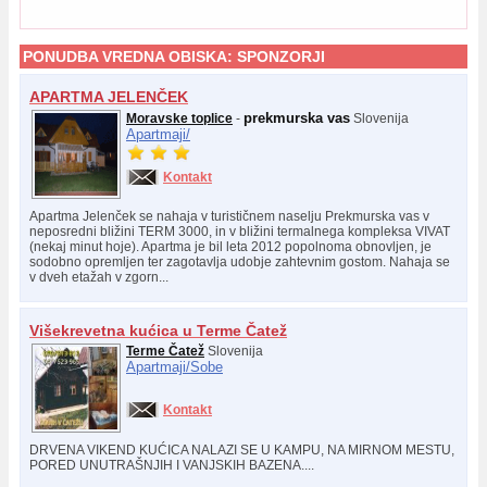
PONUDBA VREDNA OBISKA:
SPONZORJI
APARTMA JELENČEK
prekmurska vas
Moravske toplice
-
Slovenija
Apartmaji/
Kontakt
Apartma Jelenček se nahaja v turističnem naselju Prekmurska vas v
neposredni bližini TERM 3000, in v bližini termalnega kompleksa VIVAT
(nekaj minut hoje). Apartma je bil leta 2012 popolnoma obnovljen, je
sodobno opremljen ter zagotavlja udobje zahtevnim gostom. Nahaja se
v dveh etažah v zgorn...
Višekrevetna kućica u Terme Čatež
Terme Čatež
Slovenija
Apartmaji/
Sobe
Kontakt
DRVENA VIKEND KUĆICA NALAZI SE U KAMPU, NA MIRNOM MESTU,
PORED UNUTRAŠNJIH I VANJSKIH BAZENA....