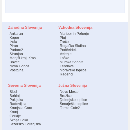
Zahodna Slovenija
Vzhodna Slovenija
Ankaran
Maribor in Pohorje
Koper
Ptuj
Izola
Zreče
Piran
Rogaška Slatina
Portorož
Podčetrtek
Strunjan
Velenje
Manjši kraji Kras
Laško
Bovec
Murska Sobota
Nova Gorica
Lendava
Postojna
Moravske toplice
Radenci
Severna Slovenija
Južna Slovenija
Bled
Novo Mesto
Bohinj
Brežice
Pokljuka
Dolenjske toplice
Radovljica
Šmarješke toplice
Kranjska Gora
Terme Čatež
Kranj
Cerklje
Škofja Loka
Jezersko Gorenjska