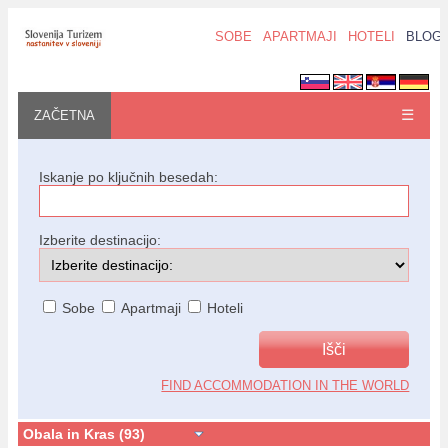
SOBE
APARTMAJI
HOTELI
BLOG
☰
ZAČETNA
Iskanje po ključnih besedah:
Izberite destinacijo:
Sobe
Apartmaji
Hoteli
FIND ACCOMMODATION IN THE WORLD
Obala in Kras (93)