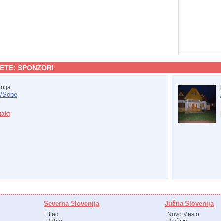
ETE:
SPONZORI
nija
/
Sobe
takt
Severna Slovenija
Južna Slovenija
Bled
Novo Mesto