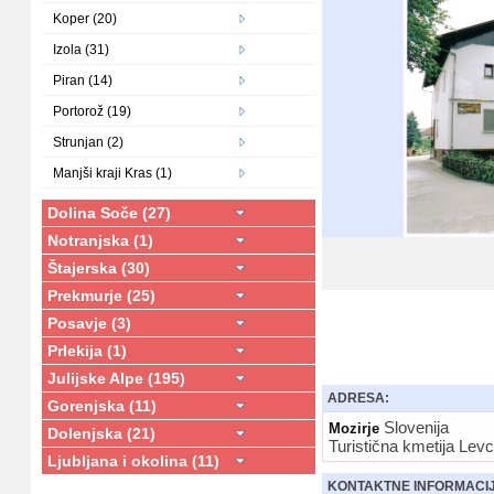
Koper (20)
Izola (31)
Piran (14)
Portorož (19)
Strunjan (2)
Manjši kraji Kras (1)
Dolina Soče (27)
Notranjska (1)
Štajerska (30)
Prekmurje (25)
Posavje (3)
Prlekija (1)
Julijske Alpe (195)
ADRESA:
Gorenjska (11)
Slovenija
Mozirje
Dolenjska (21)
Turistična kmetija Levc
Ljubljana i okolina (11)
KONTAKTNE INFORMACI