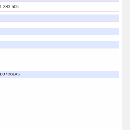
1-393-505
EO / OGLAS