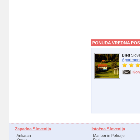
PONUDA VREDNA POS
Bled
Slove
Apartmani
Kon
Zapadna Slovenija
Istočna Slovenija
Ankaran
Maribor in Pohorje