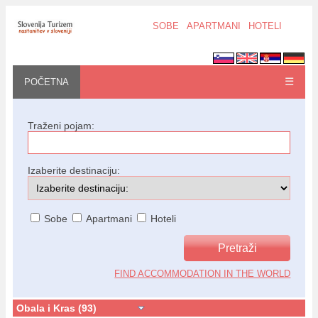
SOBE
APARTMANI
HOTELI
☰
POČETNA
Traženi pojam:
Izaberite destinaciju:
Sobe
Apartmani
Hoteli
FIND ACCOMMODATION IN THE WORLD
Obala i Kras (93)