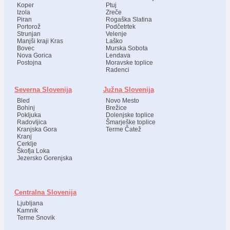
Koper
Ptuj
Izola
Zreče
Piran
Rogaška Slatina
Portorož
Podčetrtek
Strunjan
Velenje
Manjši kraji Kras
Laško
Bovec
Murska Sobota
Nova Gorica
Lendava
Postojna
Moravske toplice
Radenci
Severna Slovenija
Južna Slovenija
Bled
Novo Mesto
Bohinj
Brežice
Pokljuka
Dolenjske toplice
Radovljica
Šmarješke toplice
Kranjska Gora
Terme Čatež
Kranj
Cerklje
Škofja Loka
Jezersko Gorenjska
Centralna Slovenija
Ljubljana
Kamnik
Terme Snovik