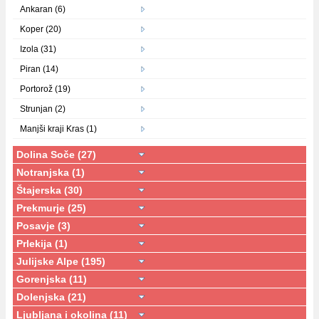
Ankaran (6)
Koper (20)
Izola (31)
Piran (14)
Portorož (19)
Strunjan (2)
Manjši kraji Kras (1)
Dolina Soče (27)
Notranjska (1)
Štajerska (30)
Prekmurje (25)
Posavje (3)
Prlekija (1)
Julijske Alpe (195)
Gorenjska (11)
Dolenjska (21)
Ljubljana i okolina (11)