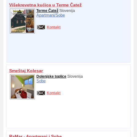
Višekrevetna kućica u Terme Čatež
Terme Čatež
Slovenija
Apartmani/
Sobe
Kontakt
Smeštaj Kolesar
Dolenjske toplice
Slovenija
Sobe
Kontakt
RaMar - Apartmani i Sobe