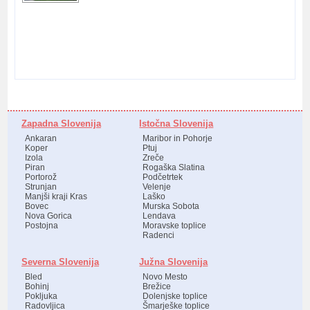
Zapadna Slovenija
Istočna Slovenija
Ankaran
Maribor in Pohorje
Koper
Ptuj
Izola
Zreče
Piran
Rogaška Slatina
Portorož
Podčetrtek
Strunjan
Velenje
Manjši kraji Kras
Laško
Bovec
Murska Sobota
Nova Gorica
Lendava
Postojna
Moravske toplice
Radenci
Severna Slovenija
Južna Slovenija
Bled
Novo Mesto
Bohinj
Brežice
Pokljuka
Dolenjske toplice
Radovljica
Šmarješke toplice