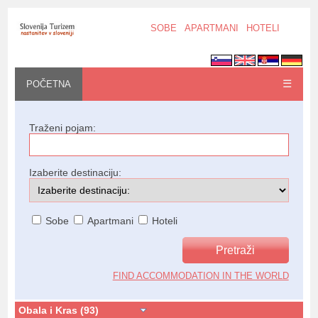
SOBE
APARTMANI
HOTELI
☰
POČETNA
Traženi pojam:
Izaberite destinaciju:
Sobe
Apartmani
Hoteli
FIND ACCOMMODATION IN THE WORLD
Obala i Kras (93)