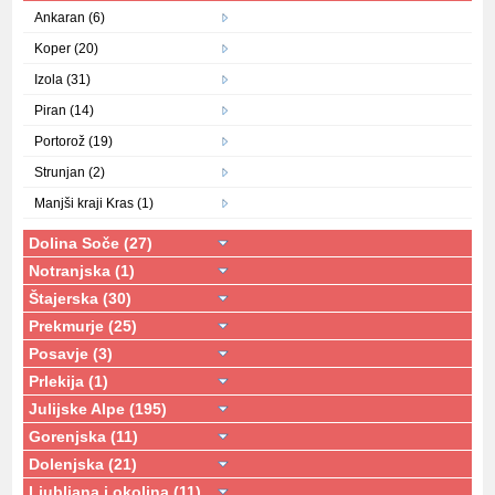
Ankaran (6)
Koper (20)
Izola (31)
Piran (14)
Portorož (19)
Strunjan (2)
Manjši kraji Kras (1)
Dolina Soče (27)
Notranjska (1)
Štajerska (30)
Prekmurje (25)
Posavje (3)
Prlekija (1)
Julijske Alpe (195)
Gorenjska (11)
Dolenjska (21)
Ljubljana i okolina (11)