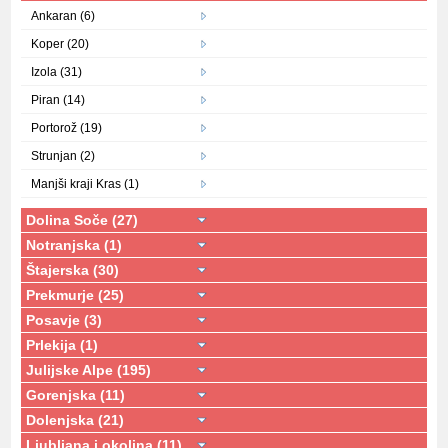
Ankaran (6)
Koper (20)
Izola (31)
Piran (14)
Portorož (19)
Strunjan (2)
Manjši kraji Kras (1)
Dolina Soče (27)
Notranjska (1)
Štajerska (30)
Prekmurje (25)
Posavje (3)
Prlekija (1)
Julijske Alpe (195)
Gorenjska (11)
Dolenjska (21)
Ljubljana i okolina (11)