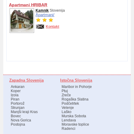
Apartmani HRIBAR
Kamnik
Slovenija
Apartmani/
Kontakt
Zapadna Slovenija
Istočna Slovenija
Ankaran
Maribor in Pohorje
Koper
Ptuj
Izola
Zreče
Piran
Rogaška Slatina
Portorož
Podčetrtek
Strunjan
Velenje
Manjši kraji Kras
Laško
Bovec
Murska Sobota
Nova Gorica
Lendava
Postojna
Moravske toplice
Radenci