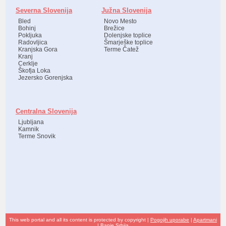
Severna Slovenija
Južna Slovenija
Bled
Novo Mesto
Bohinj
Brežice
Pokljuka
Dolenjske toplice
Radovljica
Šmarješke toplice
Kranjska Gora
Terme Čatež
Kranj
Cerklje
Škofja Loka
Jezersko Gorenjska
Centralna Slovenija
Ljubljana
Kamnik
Terme Snovik
This web portal and all its content is protected by copyright |
Pogojih uporabe
|
Apartmani
|
Banje Srbija