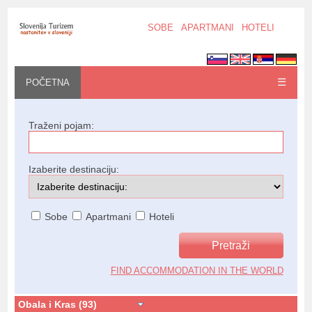
SOBE
APARTMANI
HOTELI
☰
POČETNA
Traženi pojam:
Izaberite destinaciju:
Sobe
Apartmani
Hoteli
FIND ACCOMMODATION IN THE WORLD
Obala i Kras (93)