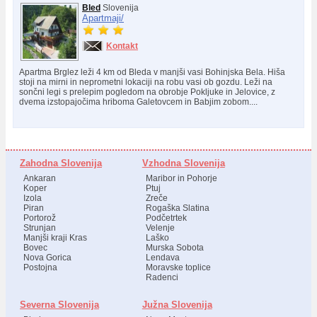
Bled
Slovenija
Apartmaji/
Kontakt
Apartma Brglez leži 4 km od Bleda v manjši vasi Bohinjska Bela. Hiša
stoji na mirni in neprometni lokaciji na robu vasi ob gozdu. Leži na
sončni legi s prelepim pogledom na obrobje Pokljuke in Jelovice, z
dvema izstopajočima hriboma Galetovcem in Babjim zobom....
Zahodna Slovenija
Vzhodna Slovenija
Ankaran
Maribor in Pohorje
Koper
Ptuj
Izola
Zreče
Piran
Rogaška Slatina
Portorož
Podčetrtek
Strunjan
Velenje
Manjši kraji Kras
Laško
Bovec
Murska Sobota
Nova Gorica
Lendava
Postojna
Moravske toplice
Radenci
Severna Slovenija
Južna Slovenija