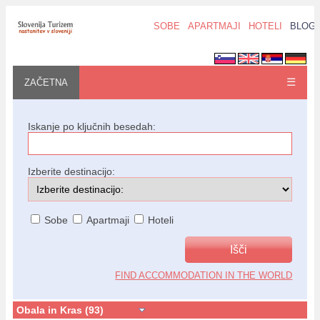
SOBE
APARTMAJI
HOTELI
BLOG
☰
ZAČETNA
Iskanje po ključnih besedah:
Izberite destinacijo:
Sobe
Apartmaji
Hoteli
FIND ACCOMMODATION IN THE WORLD
Obala in Kras (93)