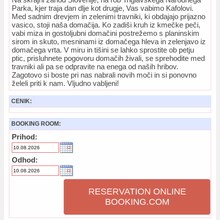
Parka, kjer traja dan dlje kot drugje, Vas vabimo Kafolovi.
Med sadnim drevjem in zelenimi travniki, ki obdajajo prijazno
vasico, stoji naša domačija. Ko zadiši kruh iz kmečke peči,
vabi miza in gostoljubni domačini postrežemo s planinskim
sirom in skuto, mesninami iz domačega hleva in zelenjavo iz
domačega vrta. V miru in tišini se lahko sprostite ob petju
ptic, prisluhnete pogovoru domačih živali, se sprehodite med
travniki ali pa se odpravite na enega od naših hribov.
Zagotovo si boste pri nas nabrali novih moči in si ponovno
želeli priti k nam. Vljudno vabljeni!
CENIK:
BOOKING ROOM:
Prihod:
Odhod:
RESERVATION ONLINE
BOOKING.COM