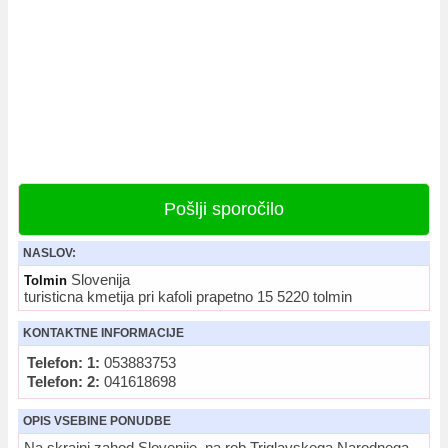
Pošlji sporočilo
NASLOV:
Slovenija
Tolmin
turisticna kmetija pri kafoli prapetno 15 5220 tolmin
KONTAKTNE INFORMACIJE
Telefon: 1:
053883753
Telefon: 2:
041618698
OPIS VSEBINE PONUDBE
Na skrajni zahod Slovenije, na rob Triglavskega Narodnega