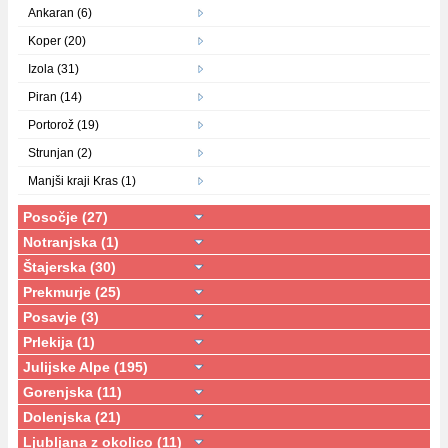
Ankaran (6)
Koper (20)
Izola (31)
Piran (14)
Portorož (19)
Strunjan (2)
Manjši kraji Kras (1)
Posočje (27)
Notranjska (1)
Štajerska (30)
Prekmurje (25)
Posavje (3)
Prlekija (1)
Julijske Alpe (195)
Gorenjska (11)
Dolenjska (21)
Ljubljana z okolico (11)