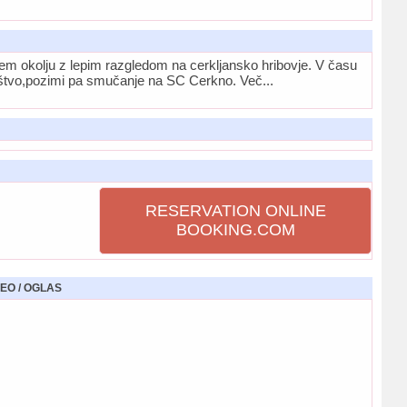
nem okolju z lepim razgledom na cerkljansko hribovje. V času
ništvo,pozimi pa smučanje na SC Cerkno. Več...
RESERVATION ONLINE
BOOKING.COM
EO / OGLAS