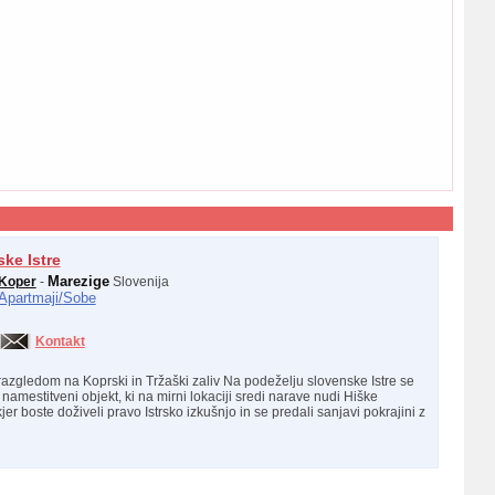
ke Istre
Marezige
Koper
-
Slovenija
Apartmaji/
Sobe
Kontakt
 razgledom na Koprski in Tržaški zaliv Na podeželju slovenske Istre se
 namestitveni objekt, ki na mirni lokaciji sredi narave nudi Hiške
kjer boste doživeli pravo Istrsko izkušnjo in se predali sanjavi pokrajini z