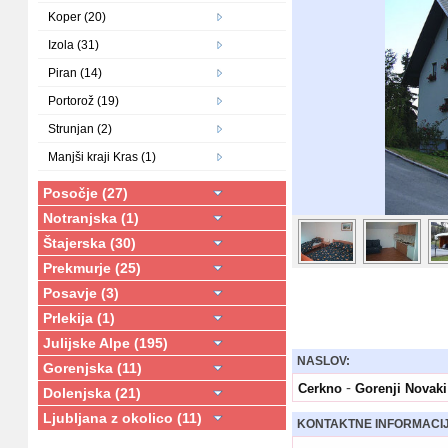
Koper (20)
Izola (31)
Piran (14)
Portorož (19)
Strunjan (2)
Manjši kraji Kras (1)
Posočje (27)
Notranjska (1)
Štajerska (30)
Prekmurje (25)
Posavje (3)
Prlekija (1)
Julijske Alpe (195)
NASLOV:
Gorenjska (11)
-
Cerkno
Gorenji Novaki
Dolenjska (21)
Ljubljana z okolico (11)
KONTAKTNE INFORMACI