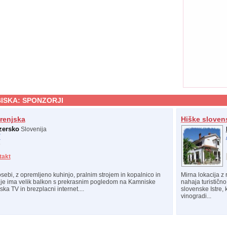
ISKA:
SPONZORJI
renjska
Hiške slovens
zersko
Slovenija
/
takt
ebi, z opremljeno kuhinjo, pralnim strojem in kopalnico in
Mirna lokacija z
e ima velik balkon s prekrasnim pogledom na Kamniske
nahaja turistično
ka TV in brezplacni internet....
slovenske Istre, 
vinogradi...