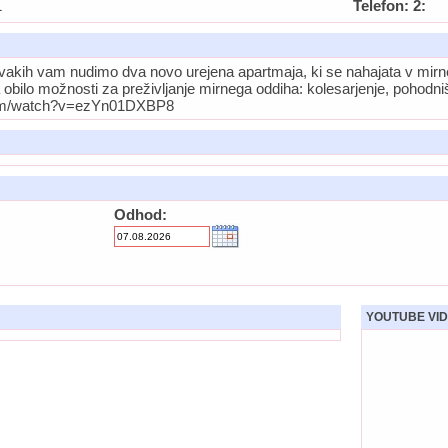
1
Telefon: 2:
 Novakih vam nudimo dva novo urejena apartmaja, ki se nahajata v mir
 obilo možnosti za preživljanje mirnega oddiha: kolesarjenje, pohod
com/watch?v=ezYn01DXBP8
Odhod:
YOUTUBE VID