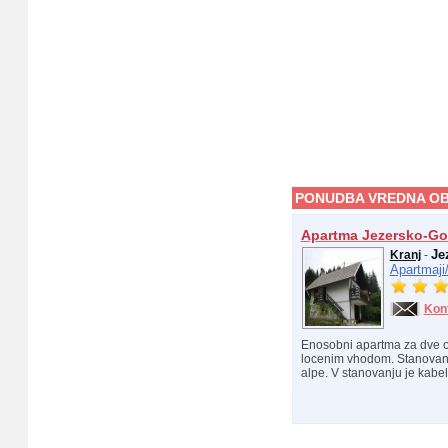
PONUDBA VREDNA OB
Apartma Jezersko-Go
Je
Kranj
-
Apartmaji
Kon
Enosobni apartma za dve os
locenim vhodom. Stanovanj
alpe. V stanovanju je kabels