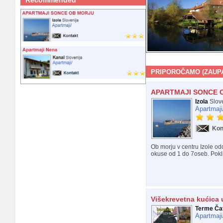
Recommended
PRIPOROČAMO (ZAUPA
APARTMAJI SONCE 
Izola
Slove
Apartmaji
Kon
Ob morju v centru Izole o
okuse od 1 do 7oseb. Poklič
Višekrevetna kućica 
Terme Ča
Apartmaji