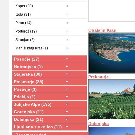
Koper (20)
Izola (31)
Piran (14)
Obala in Kras
Portorož (19)
Strunjan (2)
Manjši kraji Kras (1)
Posočje (27)
Notranjska (1)
Štajerska (30)
Prekmurje
Prekmurje (25)
Posavje (3)
Prlekija (1)
Julijske Alpe (195)
Gorenjska (11)
Dolenjska (21)
Dolenjska
Ljubljana z okolico (11)