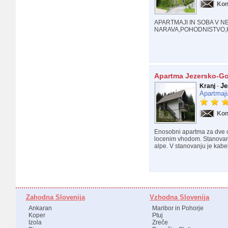
Kon
APARTMAJI IN SOBA V N
NARAVA,POHODNISTVO,K
Apartma Jezersko-Go
Je
Kranj
-
Apartmaji
Kon
Enosobni apartma za dve os
locenim vhodom. Stanovan
alpe. V stanovanju je kabel
Zahodna Slovenija
Vzhodna Slovenija
Ankaran
Maribor in Pohorje
Koper
Ptuj
Izola
Zreče