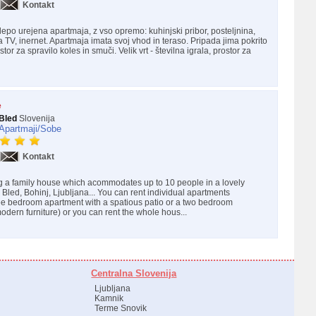
Kontakt
lepo urejena apartmaja, z vso opremo: kuhinjski pribor, posteljnina,
 TV, inernet. Apartmaja imata svoj vhod in teraso. Pripada jima pokrito
stor za spravilo koles in smuči. Velik vrt - številna igrala, prostor za
e
Bled
Slovenija
Apartmaji/
Sobe
Kontakt
g a family house which acommodates up to 10 people in a lovely
Bled, Bohinj, Ljubljana... You can rent individual apartments
ee bedroom apartment with a spatious patio or a two bedroom
odern furniture) or you can rent the whole hous...
Centralna Slovenija
Ljubljana
Kamnik
Terme Snovik