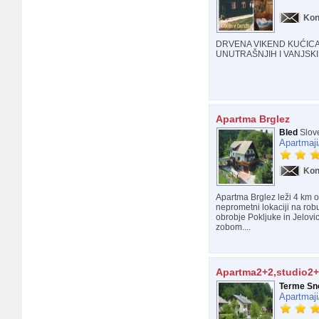
Kon
DRVENA VIKEND KUĆICA
UNUTRAŠNJIH I VANJSKIH
Apartma Brglez
Bled
Slove
Apartmaji
Kon
Apartma Brglez leži 4 km od
neprometni lokaciji na rob
obrobje Pokljuke in Jelov
zobom....
Apartma2+2,studio2+
Terme Sn
Apartmaji