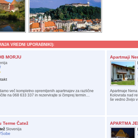
NJA VREDNI UPORABNIKI):
OB MORJU
Apartmaji Ne
nija
/
takt
ddamo več kompletno opremljenih apartmajev za različne
Apartmaje Nena 
ite na 068 633 337 in rezervirajte si čimprej termin....
Kolovrata nad rek
še vedno živijo v
u Terme Čatež
APARTMA JE
tež
Slovenija
/
Sobe