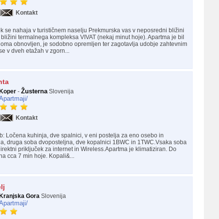
Kontakt
 se nahaja v turističnem naselju Prekmurska vas v neposredni bližini
bližini termalnega kompleksa VIVAT (nekaj minut hoje). Apartma je bil
oma obnovljen, je sodobno opremljen ter zagotavlja udobje zahtevnim
e v dveh etažah v zgorn...
nta
Žusterna
Koper
-
Slovenija
Apartmaji/
Kontakt
: Ločena kuhinja, dve spalnici, v eni postelja za eno osebo in
lja, druga soba dvoposteljna, dve kopalnici 1BWC in 1TWC.Vsaka soba
ktni priključek za internet in Wireless.Apartma je klimatiziran. Do
na cca 7 min hoje. Kopali&...
lj
Kranjska Gora
Slovenija
Apartmaji/