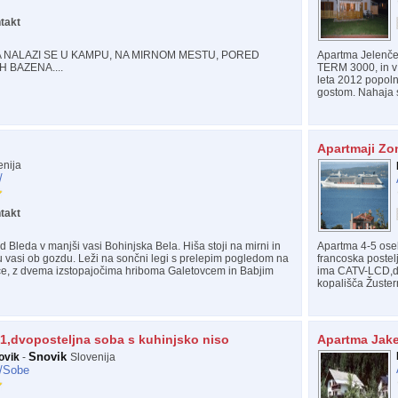
takt
 NALAZI SE U KAMPU, NA MIRNOM MESTU, PORED
Apartma Jelenček
 BAZENA....
TERM 3000, in v 
leta 2012 popoln
gostom. Nahaja s
Apartmaji Zo
nija
/
takt
 Bleda v manjši vasi Bohinjska Bela. Hiša stoji na mirni in
Apartma 4-5 oseb
u vasi ob gozdu. Leži na sončni legi s prelepim pogledom na
francoska poste
ice, z dvema izstopajočima hriboma Galetovcem in Babjim
ima CATV-LCD,dire
kopališča Žuster
1,dvoposteljna soba s kuhinjsko niso
Apartma Jake
Snovik
ovik
-
Slovenija
/
Sobe