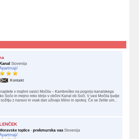
na
Kanal
Slovenija
Apartmaji/
Kontakt
najdete v majhni vasici Močila – Kambreško na pogorju kanalskega
o Sočo in mejno reko Idrijo v občini Kanal ob Soči. V vasi Močila ljudje
 sožitju z naravo in vsak dan uživajo tišino in spokoj. Če se želite um...
LENČEK
prekmurska vas
Moravske toplice
-
Slovenija
Apartmaji/