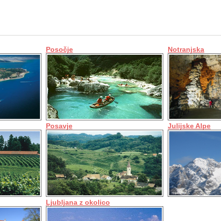
Posočje
Notranjska
Posavje
Julijske Alpe
Ljubljana z okolico