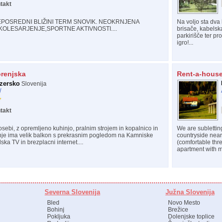
takt
EPOSREDNI BLIŽINI TERM SNOVIK. NEOKRNJENA
Na voljo sta dva 
OLESARJENJE,SPORTNE AKTIVNOSTI....
brisače, kabelska
parkirišče ter pro
igro!...
renjska
Rent-a-hous
zersko
Slovenija
/
takt
ebi, z opremljeno kuhinjo, pralnim strojem in kopalnico in
We are sublettin
je ima velik balkon s prekrasnim pogledom na Kamniske
countryside near 
ska TV in brezplacni internet....
(comfortable thr
apartment with m
Severna Slovenija
Južna Slovenija
Bled
Novo Mesto
Bohinj
Brežice
Pokljuka
Dolenjske toplice