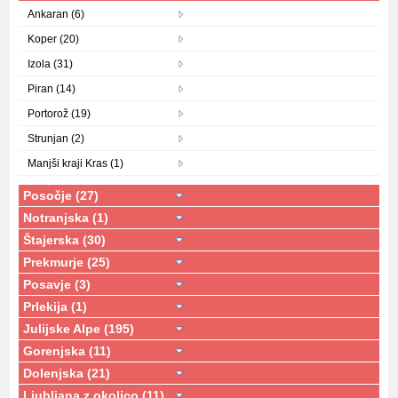
Ankaran (6)
Koper (20)
Izola (31)
Piran (14)
Portorož (19)
Strunjan (2)
Manjši kraji Kras (1)
Posočje (27)
Notranjska (1)
Štajerska (30)
Prekmurje (25)
Posavje (3)
Prlekija (1)
Julijske Alpe (195)
Gorenjska (11)
Dolenjska (21)
Ljubljana z okolico (11)