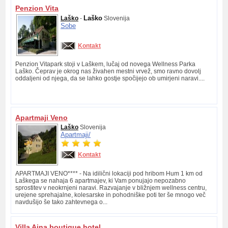
Penzion Vita
Laško
Laško
-
Slovenija
Sobe
Kontakt
Penzion Vitapark stoji v Laškem, lučaj od novega Wellness Parka
Laško. Čeprav je okrog nas živahen mestni vrvež, smo ravno dovolj
oddaljeni od njega, da se lahko gostje spočijejo ob umirjeni naravi....
Apartmaji Veno
Laško
Slovenija
Apartmaji/
Kontakt
APARTMAJI VENO**** - Na idilični lokaciji pod hribom Hum 1 km od
Laškega se nahaja 6 apartmajev, ki Vam ponujajo nepozabno
sprostitev v neokrnjeni naravi. Razvajanje v bližnjem wellness centru,
urejene sprehajalne, kolesarske in pohodniške poti ter še mnogo več
navdušijo še tako zahtevnega o...
Villa Aina boutique hotel