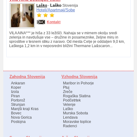
Laško
Laško
-
Slovenija
Hoteli/
Apartmaji/
Sobe
Kontakt
VILA AINA*** je hiša z 33 ležišči. Nahaja se v mirnem okolju sredi
zelenja in navdušuje vse – družine in posameznike, željne miru in
sprostitve v tesnem stiku z naravo. Od mesta Celje je oddaljen 9,0 km,
Laškega 1,2 km in v neposredni bližini Thermane La&scaron...
Zahodna Slovenija
Vzhodna Slovenija
Ankaran
Maribor in Pohorje
Koper
Ptuj
Izola
Zreče
Piran
Rogaška Slatina
Portorož
Podčetrtek
Strunjan
Velenje
Manjši kraji Kras
Laško
Bovec
Murska Sobota
Nova Gorica
Lendava
Postojna
Moravske toplice
Radenci