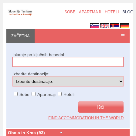
SOBE
APARTMAJI
HOTELI
BLOG
☰
ZAČETNA
Iskanje po ključnih besedah:
Izberite destinacijo:
Sobe
Apartmaji
Hoteli
FIND ACCOMMODATION IN THE WORLD
Obala in Kras (93)