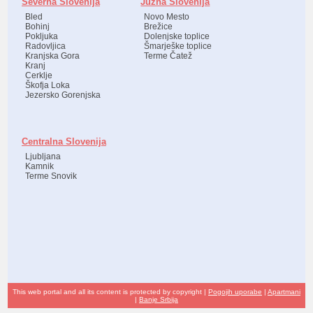
Severna Slovenija
Južna Slovenija
Bled
Novo Mesto
Bohinj
Brežice
Pokljuka
Dolenjske toplice
Radovljica
Šmarješke toplice
Kranjska Gora
Terme Čatež
Kranj
Cerklje
Škofja Loka
Jezersko Gorenjska
Centralna Slovenija
Ljubljana
Kamnik
Terme Snovik
This web portal and all its content is protected by copyright |
Pogojih uporabe
|
Apartmani
|
Banje Srbija