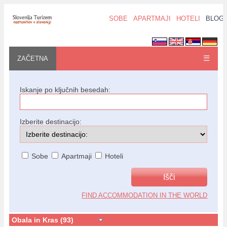
SOBE
APARTMAJI
HOTELI
BLOG
☰
ZAČETNA
Iskanje po ključnih besedah:
Izberite destinacijo:
Sobe
Apartmaji
Hoteli
FIND ACCOMMODATION IN THE WORLD
Obala in Kras (93)