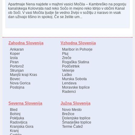
Apartmaje Nena najdete v majhni vasici Močila – Kambreško na pogorju
kanalskega Kolovrata nad reko Sočo in mejno reko Idrijo v občini Kanal
ob Soči. V vasi Močila ljudje še vedno živijo v sožitju z naravo in vsak
dan uživajo tišino in spokoj. Če se želite um...
Zahodna Slovenija
Vzhodna Slovenija
Ankaran
Maribor in Pohorje
Koper
Ptuj
Izola
Zreče
Piran
Rogaška Slatina
Portorož
Podčetrtek
Strunjan
Velenje
Manjši kraji Kras
Laško
Bovec
Murska Sobota
Nova Gorica
Lendava
Postojna
Moravske toplice
Radenci
Severna Slovenija
Južna Slovenija
Bled
Novo Mesto
Bohinj
Brežice
Pokljuka
Dolenjske toplice
Radovljica
Šmarješke toplice
Kranjska Gora
Terme Čatež
Kranj