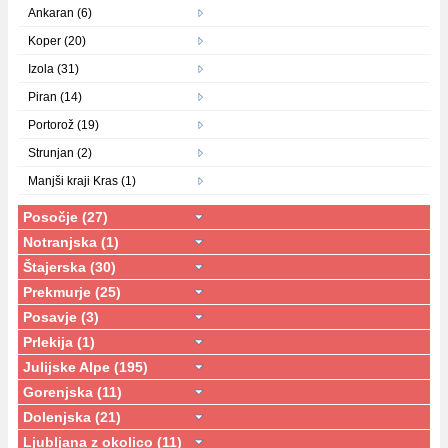
Ankaran (6)
Koper (20)
Izola (31)
Piran (14)
Portorož (19)
Strunjan (2)
Manjši kraji Kras (1)
Posočje (27)
Notranjska (1)
Štajerska (30)
Prekmurje (25)
Posavje (3)
Prlekija (1)
Julijske Alpe (195)
Gorenjska (11)
Dolenjska (21)
Ljubljana z okolico (11)